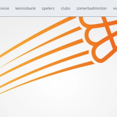
ivisie
kennisbank
spelers
clubs
zomerbadminton
vi