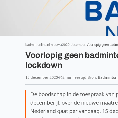
badmintonline.nl
nieuws
2020
december
Voorlopig geen badmi
Voorlopig geen badminto
lockdown
15 december 2020
·
2 min leestijd
·
Bron:
Badminton
De boodschap in de toespraak van
december jl. over de nieuwe maatre
Nederland gaat per vandaag, 15 dec