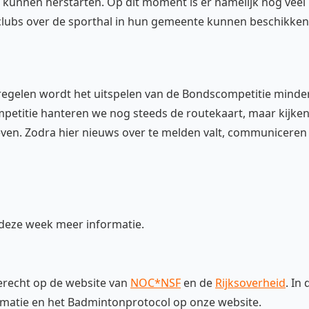
kunnen herstarten. Op dit moment is er namelijk nog veel
sieclubs over de sporthal in hun gemeente kunnen beschikken
regelen wordt het uitspelen van de Bondscompetitie minde
mpetitie hanteren we nog steeds de routekaart, maar kijke
even. Zodra hier nieuws over te melden valt, communiceren
r deze week meer informatie.
terecht op de website van
NOC*NSF
en de
Rijksoverheid
. In 
rmatie en het Badmintonprotocol op onze website.