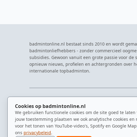
badmintonline.nl bestaat sinds 2010 en wordt gema
badmintonliefhebbers - zonder commercieel oogme
subsidies. Gewoon vanuit een grote passie voor de s
opnieuw nieuws, profielen en achtergronden over 
internationale topbadminton.
NAVIGATIE
EVENTS
Cookies op badmintonline.nl
Nieuws
Eredivisie
We gebruiken functionele cookies om de site goed te laten
Kennisbank
NK Badmin
jouw toestemming plaatsen we ook analytische cookies en 
Spelers
Dutch Ope
voor het tonen van YouTube-video's, Spotify en Google Map
Clubs
Zomerbadm
ons
privacybeleid
.