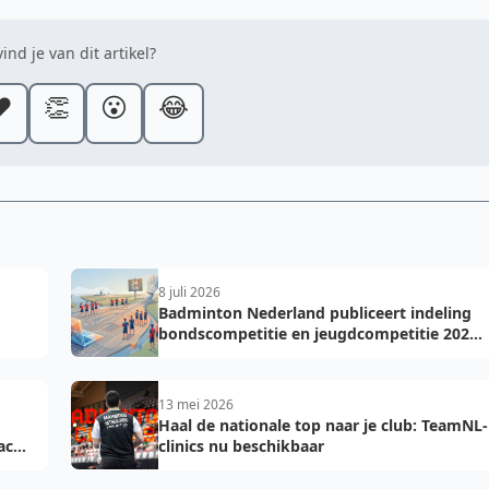
ind je van dit artikel?
️
👏
😮
😂
8 juli 2026
Badminton Nederland publiceert indeling
bondscompetitie en jeugdcompetitie 2026-
2027: voorkom fouten bij teamopgave
13 mei 2026
Haal de nationale top naar je club: TeamNL-
acht
clinics nu beschikbaar