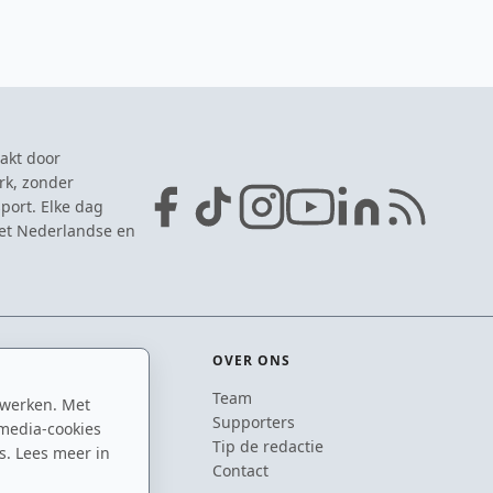
akt door
rk, zonder
port. Elke dag
het Nederlandse en
OVER ONS
Team
 werken. Met
ton
Supporters
media-cookies
n
Tip de redactie
s. Lees meer in
inton
Contact