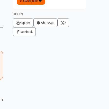
Ik steun jullie!
DELEN
Kopieer
WhatsApp
X
Facebook
an