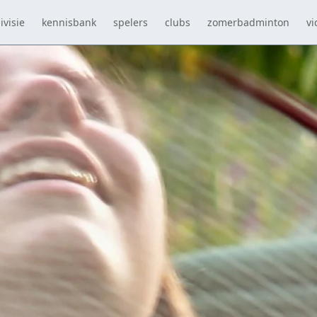
ivisie
kennisbank
spelers
clubs
zomerbadminton
vi