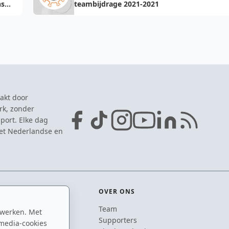
ns
teambijdrage 2021-2021
akt door
rk, zonder
port. Elke dag
het Nederlandse en
OVER ONS
Team
 werken. Met
ton
Supporters
media-cookies