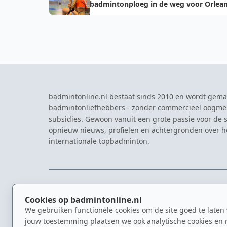
badmintonploeg in de weg voor Orlea
Masters
badmintonline.nl bestaat sinds 2010 en wordt gema
badmintonliefhebbers - zonder commercieel oogme
subsidies. Gewoon vanuit een grote passie voor de s
opnieuw nieuws, profielen en achtergronden over 
internationale topbadminton.
NAVIGATIE
EVENTS
Cookies op badmintonline.nl
Nieuws
Eredivisie
We gebruiken functionele cookies om de site goed te laten
Kennisbank
NK Badmin
jouw toestemming plaatsen we ook analytische cookies en 