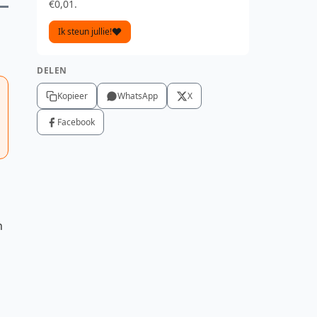
€0,01.
Ik steun jullie!
DELEN
Kopieer
WhatsApp
X
Facebook
n