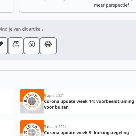
meer perspectief
ind je van dit artikel?
️
👏
😮
😂
9 april 2021
Corona update week 14: voorbeeldtraining
voor buiten
5 maart 2021
Corona update week 9: kortingsregeling