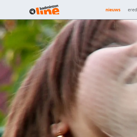
nieuws
ered