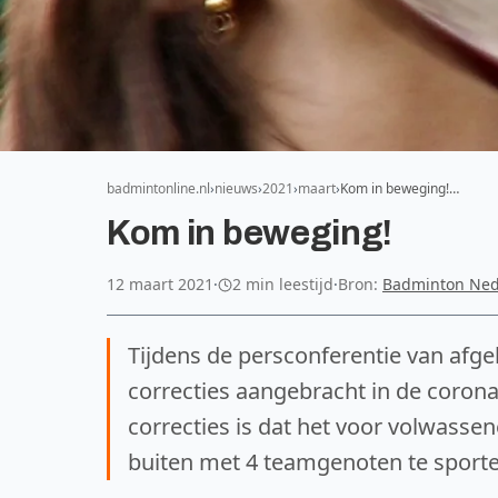
badmintonline.nl
nieuws
2021
maart
Kom in beweging!…
Kom in beweging!
12 maart 2021
·
2 min leestijd
·
Bron:
Badminton Ned
Tijdens de persconferentie van afge
correcties aangebracht in de coron
correcties is dat het voor volwasse
buiten met 4 teamgenoten te sporte