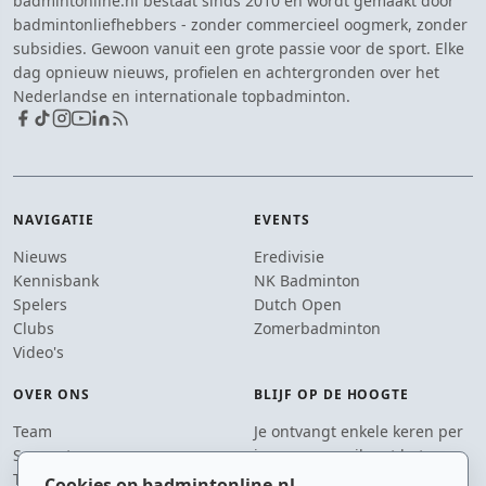
badmintonline.nl bestaat sinds 2010 en wordt gemaakt door
badmintonliefhebbers - zonder commercieel oogmerk, zonder
subsidies. Gewoon vanuit een grote passie voor de sport. Elke
dag opnieuw nieuws, profielen en achtergronden over het
Nederlandse en internationale topbadminton.
NAVIGATIE
EVENTS
Nieuws
Eredivisie
Kennisbank
NK Badminton
Spelers
Dutch Open
Clubs
Zomerbadminton
Video's
OVER ONS
BLIJF OP DE HOOGTE
Team
Je ontvangt enkele keren per
Supporters
jaar een e-mail met het
Tip de redactie
laatste badmintonnieuws.
Cookies op badmintonline.nl