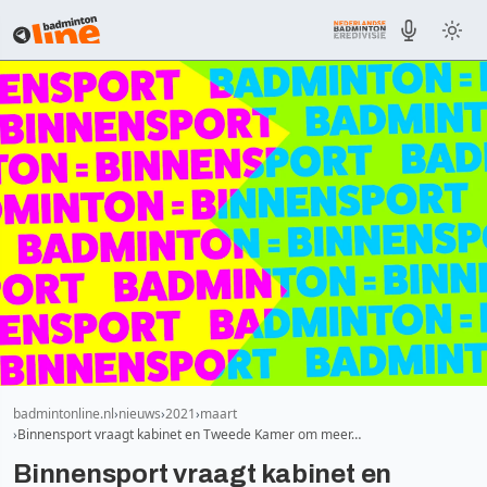
badmintonline.nl
nieuws
2021
maart
Binnensport vraagt kabinet en Tweede Kamer om meer…
Binnensport vraagt kabinet en