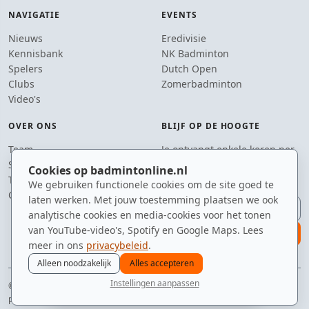
NAVIGATIE
EVENTS
Nieuws
Eredivisie
Kennisbank
NK Badminton
Spelers
Dutch Open
Clubs
Zomerbadminton
Video's
OVER ONS
BLIJF OP DE HOOGTE
Team
Je ontvangt enkele keren per
Supporters
jaar een e-mail met het
Cookies op badmintonline.nl
Tip de redactie
laatste badmintonnieuws.
We gebruiken functionele cookies om de site goed te
Contact
laten werken. Met jouw toestemming plaatsen we ook
E-mailadres
analytische cookies en media-cookies voor het tonen
van YouTube-video's, Spotify en Google Maps. Lees
aanmelden
meer in ons
privacybeleid
.
Alleen noodzakelijk
Alles accepteren
Instellingen aanpassen
© 2010–2026 badmintonline.nl · sneller dan een smash van 400 km/u
nieuws
spelers
ranglijst
zomer
menu
privacy
disclaimer
versie
cookies