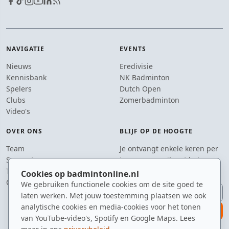
NAVIGATIE
EVENTS
Nieuws
Eredivisie
Kennisbank
NK Badminton
Spelers
Dutch Open
Clubs
Zomerbadminton
Video's
OVER ONS
BLIJF OP DE HOOGTE
Team
Je ontvangt enkele keren per
Supporters
jaar een e-mail met het
Tip de redactie
laatste badmintonnieuws.
Cookies op badmintonline.nl
Contact
We gebruiken functionele cookies om de site goed te
E-mailadres
laten werken. Met jouw toestemming plaatsen we ook
analytische cookies en media-cookies voor het tonen
aanmelden
van YouTube-video's, Spotify en Google Maps. Lees