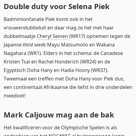
Double duty voor Selena Piek
Badmintonfanate Piek komt ook in het
vrouwendubbeluit en daar mag ze het met haar
dubbelmaatje
Cheryl Seinen
(WR17) opnemen tegen de
Japanse
third seeds
Mayu Matsumoto en Wakana
Nagahara (WR1). Elders in het schema: de Canadese
Kristen Tsai en Rachel Honderich (WR24) en de
Egyptisch Doha Hany en Hadia Hosny (WR37).
Tweemaal een treffen met Doha Hany voor Piek dus,
een continentaal Afrikaanse die liefst in drie onderdelen
meedoet!
Mark Caljouw mag aan de bak
Het kwalificeren voor de Olympische Spelen is als
onderdaan van het NOC*NSF al buitengewoon lastig,