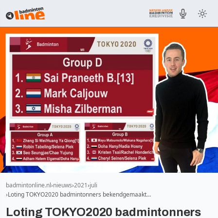
badmintonline.nl
nieuws
2021
juli
Loting TOKYO2020 badmintonners bekendgemaakt…
Loting TOKYO2020 badmintonners