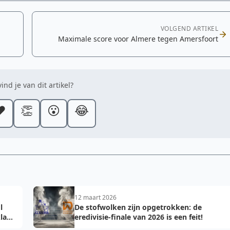
VOLGEND ARTIKEL
Maximale score voor Almere tegen Amersfoort
ind je van dit artikel?
️
👏
😮
😂
12 maart 2026
l
De stofwolken zijn opgetrokken: de
laar
eredivisie-finale van 2026 is een feit!