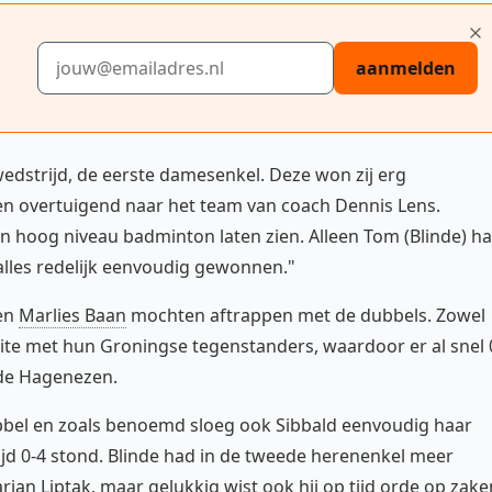
E-mailadres
aanmelden
edstrijd, de eerste damesenkel. Deze won zij erg
en overtuigend naar het team van coach Dennis Lens.
n hoog niveau badminton laten zien. Alleen Tom (Blinde) h
alles redelijk eenvoudig gewonnen."
en
Marlies Baan
mochten aftrappen met de dubbels. Zowel
ite met hun Groningse tegenstanders, waardoor er al snel 
 de Hagenezen.
 dubbel en zoals benoemd sloeg ook Sibbald eenvoudig haar
jd 0-4 stond. Blinde had in de tweede herenenkel meer
ian Liptak, maar gelukkig wist ook hij op tijd orde op zake