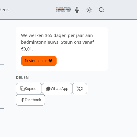
deo's
We werken 365 dagen per jaar aan
badmintonnieuws. Steun ons vanaf
€0,01.
Ik steun jullie!
DELEN
Kopieer
WhatsApp
X
Facebook