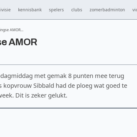
ivisie
kennisbank
spelers
clubs
zomerbadminton
vi
ningse AMOR…
gse AMOR
ondagmiddag met gemak 8 punten mee terug
 kopvrouw Sibbald had de ploeg wat goed te
ek. Dit is zeker gelukt.