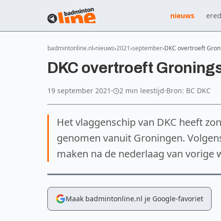
nieuws
ered
badmintonline.nl
nieuws
2021
september
DKC overtroeft Gro
DKC overtroeft Gronin
19 september 2021
·
2 min leestijd
·
Bron: BC DKC
Het vlaggenschip van DKC heeft z
genomen vanuit Groningen. Volgens
maken na de nederlaag van vorige we
Maak badmintonline.nl je Google-favoriet