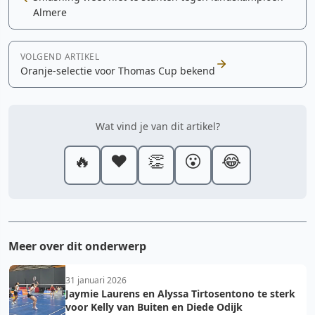
Almere
VOLGEND ARTIKEL
Oranje-selectie voor Thomas Cup bekend
Wat vind je van dit artikel?
🔥
❤️
👏
😮
😂
Meer over dit onderwerp
31 januari 2026
Jaymie Laurens en Alyssa Tirtosentono te sterk
voor Kelly van Buiten en Diede Odijk