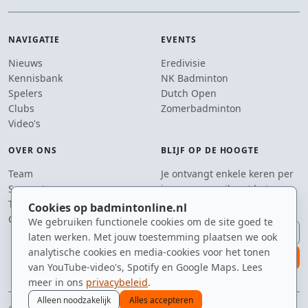
NAVIGATIE
EVENTS
Nieuws
Eredivisie
Kennisbank
NK Badminton
Spelers
Dutch Open
Clubs
Zomerbadminton
Video's
OVER ONS
BLIJF OP DE HOOGTE
Team
Je ontvangt enkele keren per
Supporters
jaar een e-mail met het
Tip de redactie
laatste badmintonnieuws.
Cookies op badmintonline.nl
Contact
We gebruiken functionele cookies om de site goed te
E-mailadres
laten werken. Met jouw toestemming plaatsen we ook
analytische cookies en media-cookies voor het tonen
aanmelden
van YouTube-video's, Spotify en Google Maps. Lees
meer in ons
privacybeleid
.
Alleen noodzakelijk
Alles accepteren