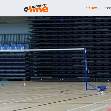
nieuws
ered