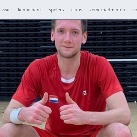
ivisie
kennisbank
spelers
clubs
zomerbadminton
vi