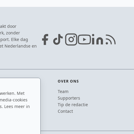
akt door
rk, zonder
port. Elke dag
het Nederlandse en
OVER ONS
Team
 werken. Met
ton
Supporters
media-cookies
n
Tip de redactie
s. Lees meer in
inton
Contact