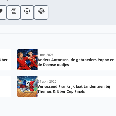
️
👏
😮
😂
2 mei 2026
 Uber
Anders Antonsen, de gebroeders Popov en
de Deense oudjes
29 april 2026
Verrassend Frankrijk laat tanden zien bij
Thomas & Uber Cup Finals