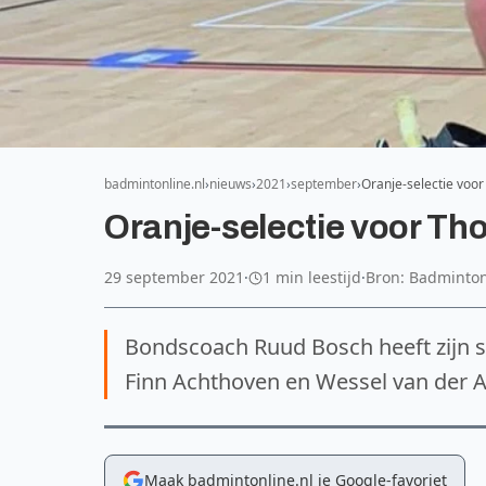
badmintonline.nl
nieuws
2021
september
Oranje-selectie vo
Oranje-selectie voor T
29 september 2021
·
1 min leestijd
·
Bron: Badminto
Bondscoach Ruud Bosch heeft zijn 
Finn Achthoven en Wessel van der Aar
Maak badmintonline.nl je Google-favoriet