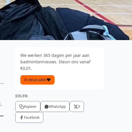
We werken 365 dagen per jaar aan
badmintonnieuws. Steun ons vanaf
€0,01.
Ik steun jullie!
DELEN
.
Kopieer
WhatsApp
X
Facebook