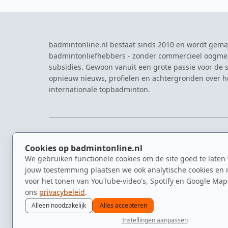
badmintonline.nl bestaat sinds 2010 en wordt gema
badmintonliefhebbers - zonder commercieel oogme
subsidies. Gewoon vanuit een grote passie voor de s
opnieuw nieuws, profielen en achtergronden over 
internationale topbadminton.
NAVIGATIE
EVENTS
Cookies op badmintonline.nl
Nieuws
Eredivisie
We gebruiken functionele cookies om de site goed te laten
Kennisbank
NK Badmin
jouw toestemming plaatsen we ook analytische cookies en 
Spelers
Dutch Ope
voor het tonen van YouTube-video's, Spotify en Google Map
Clubs
Zomerbadm
ons
privacybeleid
.
Video's
Alleen noodzakelijk
Alles accepteren
Instellingen aanpassen