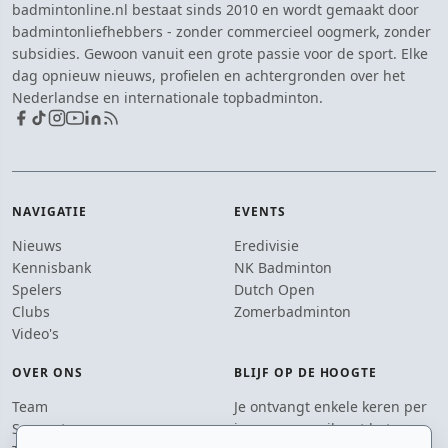
badmintonline.nl bestaat sinds 2010 en wordt gemaakt door
badmintonliefhebbers - zonder commercieel oogmerk, zonder
subsidies. Gewoon vanuit een grote passie voor de sport. Elke
dag opnieuw nieuws, profielen en achtergronden over het
Nederlandse en internationale topbadminton.
NAVIGATIE
EVENTS
Nieuws
Eredivisie
Kennisbank
NK Badminton
Spelers
Dutch Open
Clubs
Zomerbadminton
Video's
OVER ONS
BLIJF OP DE HOOGTE
Team
Je ontvangt enkele keren per
Supporters
jaar een e-mail met het