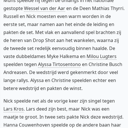
Muns speelde hij tegen de onlangs in het nationale
gestopte
Wessel van der Aar
en de Deen Mathias Thyrri.
Russell en Nick moesten even warm worden in de
eerste set, maar namen aan het einde de leiding en
pakten de set. Met vlak en aanvallend spel brachten zij
de heren van Drop Shot aan het wankelen, waarna zij
de tweede set redelijk eenvoudig binnen haalde. De
vaste dubbeldames Myke Halkema en
Milou Lugters
speelden tegen
Alyssa Tirtosentono
en Christine Busch
Andreasen. De wedstrijd werd gekenmerkt door veel
lange rallys. Alyssa en Christine speelden echter een
betere wedstrijd en pakten de winst.
Nick speelde net als de vorige keer zijn singel tegen
Lars Kros
. Lars deed zijn best, maar Nick was een
maatje te groot. In twee sets pakte Nick deze wedstrijd.
Hanna Couwenhoven speelde op de andere baan haar