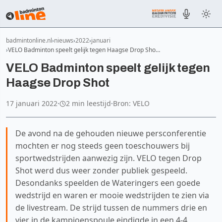
badmintonline.nl
nieuws
2022
januari
VELO Badminton speelt gelijk tegen Haagse Drop Sho…
VELO Badminton speelt gelijk tegen
Haagse Drop Shot
17 januari 2022
·
2 min leestijd
·
Bron: VELO
De avond na de gehouden nieuwe persconferentie
mochten er nog steeds geen toeschouwers bij
sportwedstrijden aanwezig zijn. VELO tegen Drop
Shot werd dus weer zonder publiek gespeeld.
Desondanks speelden de Wateringers een goede
wedstrijd en waren er mooie wedstrijden te zien via
de livestream. De strijd tussen de nummers drie en
vier in de kampioenspoule eindigde in een 4-4