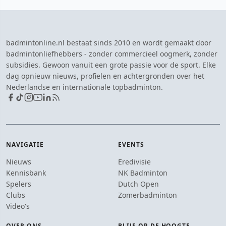
badmintonline.nl bestaat sinds 2010 en wordt gemaakt door
badmintonliefhebbers - zonder commercieel oogmerk, zonder
subsidies. Gewoon vanuit een grote passie voor de sport. Elke
dag opnieuw nieuws, profielen en achtergronden over het
Nederlandse en internationale topbadminton.
NAVIGATIE
EVENTS
Nieuws
Eredivisie
Kennisbank
NK Badminton
Spelers
Dutch Open
Clubs
Zomerbadminton
Video's
OVER ONS
BLIJF OP DE HOOGTE