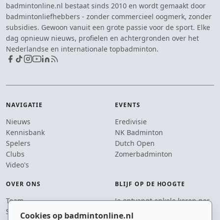
badmintonline.nl bestaat sinds 2010 en wordt gemaakt door
badmintonliefhebbers - zonder commercieel oogmerk, zonder
subsidies. Gewoon vanuit een grote passie voor de sport. Elke
dag opnieuw nieuws, profielen en achtergronden over het
Nederlandse en internationale topbadminton.
NAVIGATIE
EVENTS
Nieuws
Eredivisie
Kennisbank
NK Badminton
Spelers
Dutch Open
Clubs
Zomerbadminton
Video's
OVER ONS
BLIJF OP DE HOOGTE
Team
Je ontvangt enkele keren per
Supporters
jaar een e-mail met het
Cookies op badmintonline.nl