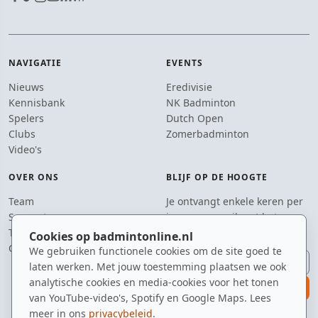
NAVIGATIE
EVENTS
Nieuws
Eredivisie
Kennisbank
NK Badminton
Spelers
Dutch Open
Clubs
Zomerbadminton
Video's
OVER ONS
BLIJF OP DE HOOGTE
Team
Je ontvangt enkele keren per
Supporters
jaar een e-mail met het
Tip de redactie
laatste badmintonnieuws.
Cookies op badmintonline.nl
Contact
We gebruiken functionele cookies om de site goed te
E-mailadres
laten werken. Met jouw toestemming plaatsen we ook
analytische cookies en media-cookies voor het tonen
aanmelden
van YouTube-video's, Spotify en Google Maps. Lees
meer in ons
privacybeleid
.