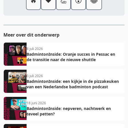
🔥
❤️
👏
😮
😂
Meer over dit onderwerp
8 juli 2026
BadmintonInside: Oranje succes in Pessac en
de transitie naar de nieuwe shuttle
3 juli 2026
BadmintonInside: een kijkje in de pizzakeuken
van een Nederlandse badminton podcast
18 juni 2026
BadmintonInside: nepveren, nachtwerk en
teveel petten?