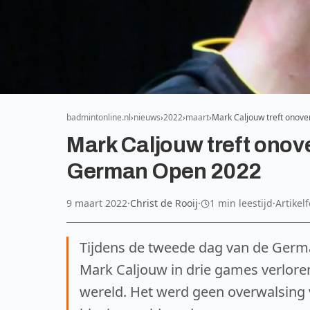
badmintonline.nl
nieuws
2022
maart
Mark Caljouw treft onover
Mark Caljouw treft onove
German Open 2022
9 maart 2022
·
Christ de Rooij
·
1 min leestijd
·
Artikel
Tijdens de tweede dag van de Germ
Mark Caljouw in drie games verloren
wereld. Het werd geen overwalsing 