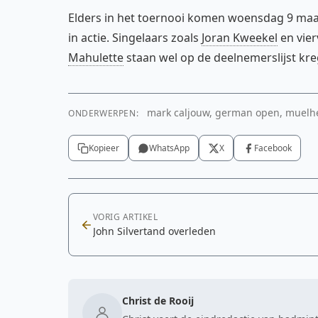
Elders in het toernooi komen woensdag 9 ma
in actie. Singelaars zoals
Joran Kweekel
en vie
Mahulette
staan wel op de deelnemerslijst kre
mark caljouw, german open, muelheim
ONDERWERPEN:
Kopieer
WhatsApp
X
Facebook
VORIG ARTIKEL
John Silvertand overleden
Christ de Rooij