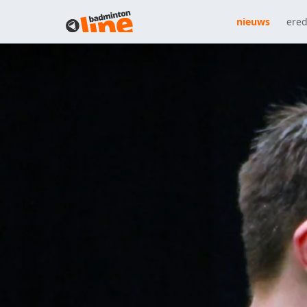
nieuws
ered