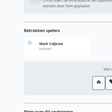
Christ voert de eindredactie van badmint
worden door hem geplaatst.
Betrokken spelers
Mark Caljouw
senioren
Wat v
🔥
❤
Meer over dit onderwerp