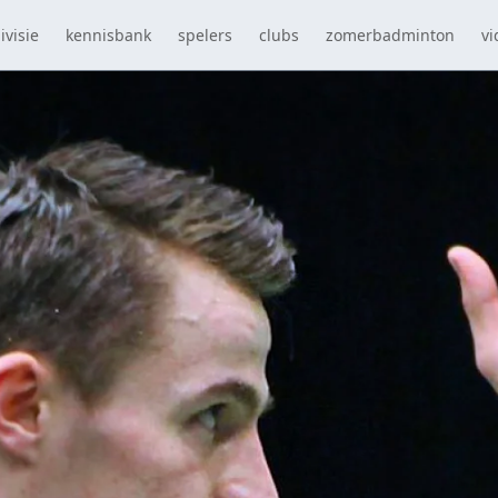
ivisie
kennisbank
spelers
clubs
zomerbadminton
vi