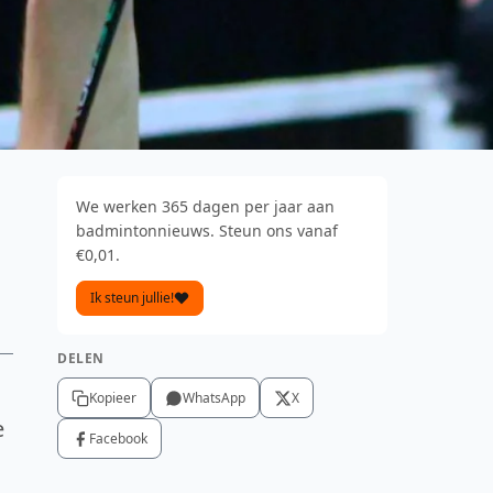
We werken 365 dagen per jaar aan
badmintonnieuws. Steun ons vanaf
€0,01.
Ik steun jullie!
DELEN
Kopieer
WhatsApp
X
e
Facebook