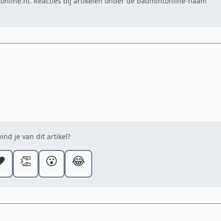
online.nl. Reacties bij artikelen onder de badmintonline-naam
ind je van dit artikel?
️
👏
😮
😂