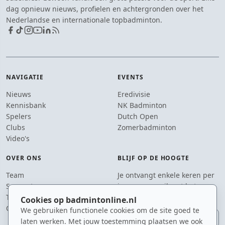
dag opnieuw nieuws, profielen en achtergronden over het
Nederlandse en internationale topbadminton.
NAVIGATIE
EVENTS
Nieuws
Eredivisie
Kennisbank
NK Badminton
Spelers
Dutch Open
Clubs
Zomerbadminton
Video's
OVER ONS
BLIJF OP DE HOOGTE
Team
Je ontvangt enkele keren per
Supporters
jaar een e-mail met het
Tip de redactie
laatste badmintonnieuws.
Cookies op badmintonline.nl
Contact
We gebruiken functionele cookies om de site goed te
E-mailadres
laten werken. Met jouw toestemming plaatsen we ook