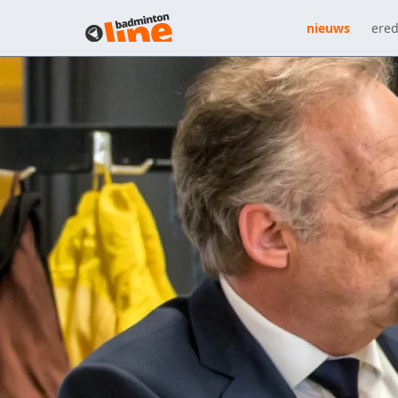
nieuws
ered