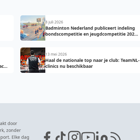
8 juli 2026
Badminton Nederland publiceert indeling
bondscompetitie en jeugdcompetitie 2026-
2027: voorkom fouten bij teamopgave
13 mei 2026
Haal de nationale top naar je club: TeamNL-
acht
clinics nu beschikbaar
akt door
rk, zonder
port. Elke dag