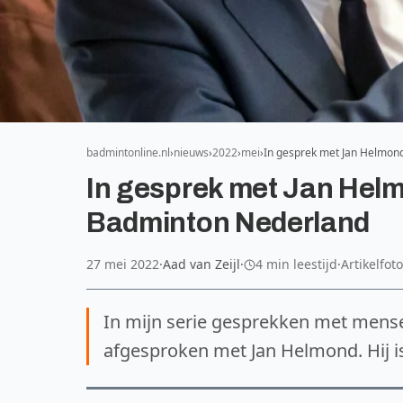
badmintonline.nl
nieuws
2022
mei
In gesprek met Jan Helmond
In gesprek met Jan Helm
Badminton Nederland
27 mei 2022
·
Aad van Zeijl
·
4 min leestijd
·
Artikelfo
In mijn serie gesprekken met mens
afgesproken met Jan Helmond. Hij i