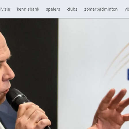
ivisie
kennisbank
spelers
clubs
zomerbadminton
vi