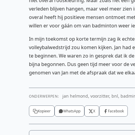
niet overal rooskleuring. Maar zoals het een g
verleden blijven hangen, maar veel meer zien 
overal heeft hij positieve mensen ontmoet met 
willen er voor gáán om van badminton weer ie
In mijn toekomst op korte termijn zag ik echter
volleybalwedstrijd zou komen kijken. Jan had e
te beginnen. We waren zo in gesprek dat ik de 
bijna begonnen. Dus geen tijd meer voor de ve
genomen van Jan met de afspraak dat we elkaar
jan helmond, voorzitter, bnl, badmin
ONDERWERPEN:
Kopieer
WhatsApp
X
Facebook