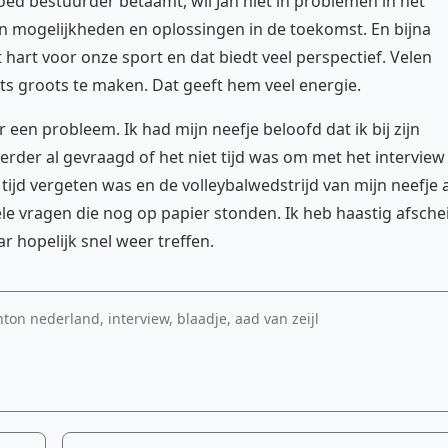
oed bestuurder betaamt, wil Jan niet in problemen in het
in mogelijkheden en oplossingen in de toekomst. En bijna
hart voor onze sport en dat biedt veel perspectief. Velen
ts groots te maken. Dat geeft hem veel energie.
 een probleem. Ik had mijn neefje beloofd dat ik bij zijn
erder al gevraagd of het niet tijd was om met het interview
tijd vergeten was en de volleybalwedstrijd van mijn neefje a
le vragen die nog op papier stonden. Ik heb haastig afsche
 hopelijk snel weer treffen.
ton nederland, interview, blaadje, aad van zeijl