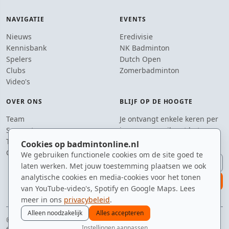
NAVIGATIE
EVENTS
Nieuws
Eredivisie
Kennisbank
NK Badminton
Spelers
Dutch Open
Clubs
Zomerbadminton
Video's
OVER ONS
BLIJF OP DE HOOGTE
Team
Je ontvangt enkele keren per
Supporters
jaar een e-mail met het
Tip de redactie
laatste badmintonnieuws.
Cookies op badmintonline.nl
Contact
We gebruiken functionele cookies om de site goed te
E-mailadres
laten werken. Met jouw toestemming plaatsen we ook
analytische cookies en media-cookies voor het tonen
aanmelden
van YouTube-video's, Spotify en Google Maps. Lees
meer in ons
privacybeleid
.
Alleen noodzakelijk
Alles accepteren
© 2010–2026 badmintonline.nl · gemaakt met een nét te enthousiaste
Instellingen aanpassen