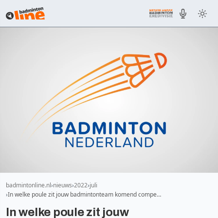
badmintonline.nl
nieuws
2022
juli
In welke poule zit jouw badmintonteam komend compe…
In welke poule zit jouw