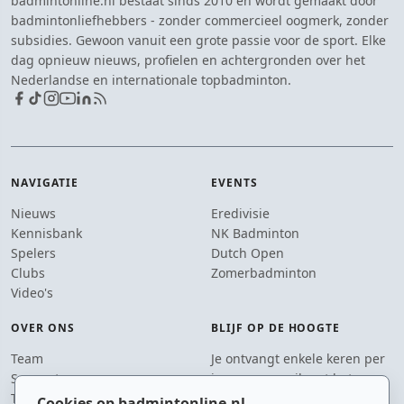
badmintonline.nl bestaat sinds 2010 en wordt gemaakt door
badmintonliefhebbers - zonder commercieel oogmerk, zonder
subsidies. Gewoon vanuit een grote passie voor de sport. Elke
dag opnieuw nieuws, profielen en achtergronden over het
Nederlandse en internationale topbadminton.
NAVIGATIE
EVENTS
Nieuws
Eredivisie
Kennisbank
NK Badminton
Spelers
Dutch Open
Clubs
Zomerbadminton
Video's
OVER ONS
BLIJF OP DE HOOGTE
Team
Je ontvangt enkele keren per
Supporters
jaar een e-mail met het
Tip de redactie
laatste badmintonnieuws.
Cookies op badmintonline.nl