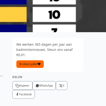
We werken 365 dagen per jaar aan
badmintonnieuws. Steun ons vanaf
€0,01.
Ik steun jullie!
DELEN
Kopieer
WhatsApp
X
Facebook