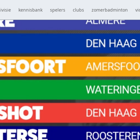
ivisie
kennisbank
spelers
clubs
zomerbadminton
vi