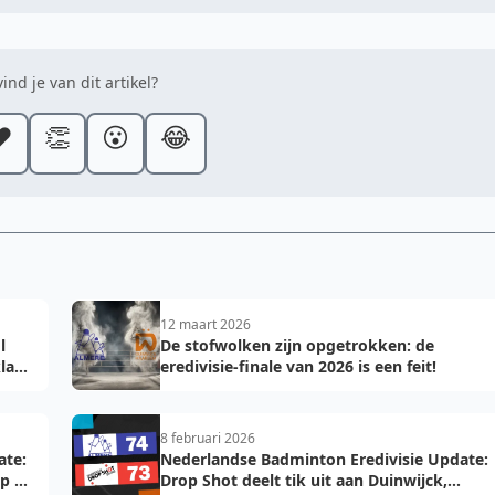
ind je van dit artikel?
️
👏
😮
😂
12 maart 2026
l
De stofwolken zijn opgetrokken: de
laar
eredivisie-finale van 2026 is een feit!
8 februari 2026
ate:
Nederlandse Badminton Eredivisie Update:
op de
Drop Shot deelt tik uit aan Duinwijck,