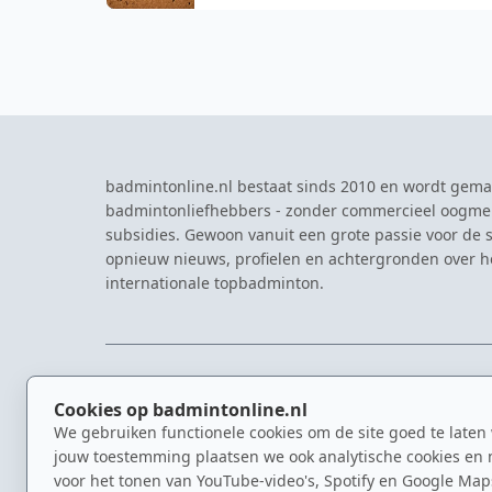
troon
badmintonline.nl bestaat sinds 2010 en wordt gema
badmintonliefhebbers - zonder commercieel oogme
subsidies. Gewoon vanuit een grote passie voor de s
opnieuw nieuws, profielen en achtergronden over 
internationale topbadminton.
NAVIGATIE
EVENTS
Cookies op badmintonline.nl
Nieuws
Eredivisie
We gebruiken functionele cookies om de site goed te laten
Kennisbank
NK Badmin
jouw toestemming plaatsen we ook analytische cookies en 
Spelers
Dutch Ope
voor het tonen van YouTube-video's, Spotify en Google Map