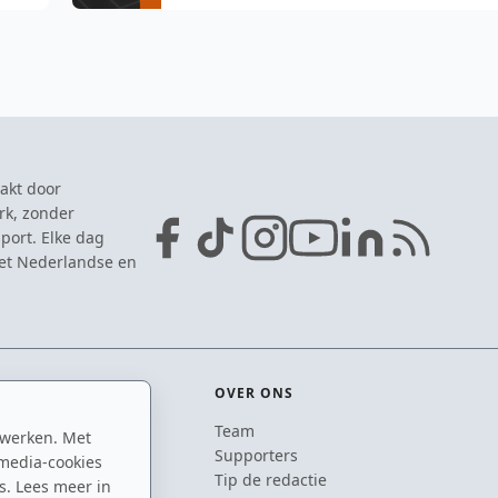
Almere voelt de hete adem
akt door
rk, zonder
port. Elke dag
het Nederlandse en
OVER ONS
Team
 werken. Met
ton
Supporters
media-cookies
n
Tip de redactie
s. Lees meer in