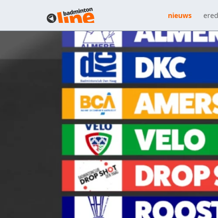
nieuws
ered