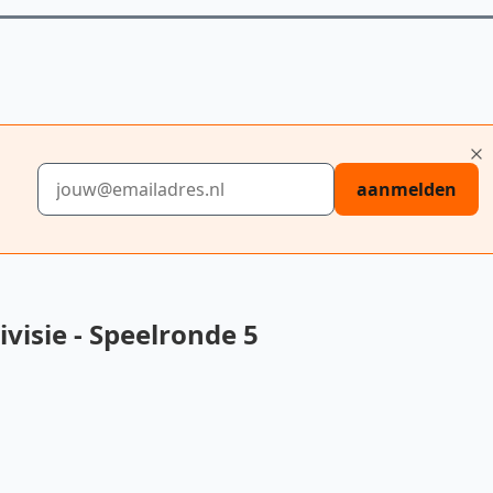
E-mailadres
aanmelden
isie - Speelronde 5