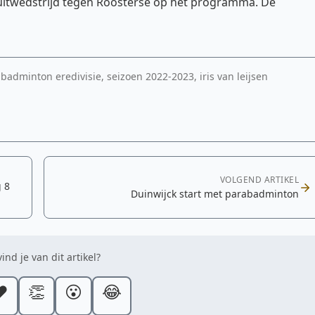
e uitwedstrijd tegen Roosterse op het programma. De
badminton eredivisie, seizoen 2022-2023, iris van leijsen
VOLGEND ARTIKEL
 8
Duinwijck start met parabadminton
ind je van dit artikel?
️
👏
😮
😂