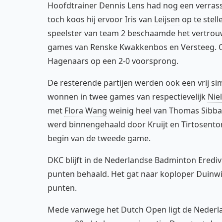
Hoofdtrainer Dennis Lens had nog een verrass
toch koos hij ervoor
Iris van Leijsen
op te stel
speelster van team 2 beschaamde het vertrou
games van Renske Kwakkenbos en Versteeg. Op
Hagenaars op een 2-0 voorsprong.
De resterende partijen werden ook een vrij s
wonnen in twee games van respectievelijk
Nie
met
Flora Wang
weinig heel van Thomas Sibba
werd binnengehaald door Kruijt en Tirtosento
begin van de tweede game.
DKC blijft in de Nederlandse Badminton Eredivi
punten behaald. Het gat naar koploper Duinwi
punten.
Mede vanwege het Dutch Open ligt de Nederla