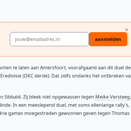
E-mailadres
aanmelden
unten te laten aan Amersfoort, voorafgaand aan dit duel de
edivisie (DKC derde). Dat zelfs ondanks het ontbreken va
n Sibbald. Zij bleek niet opgewassen tegen
Meike Versteeg
.
nde. In een meeslepend duel, met soms ellenlange rally's,
a drie games moegestreden gewonnen geven tegen Thomas