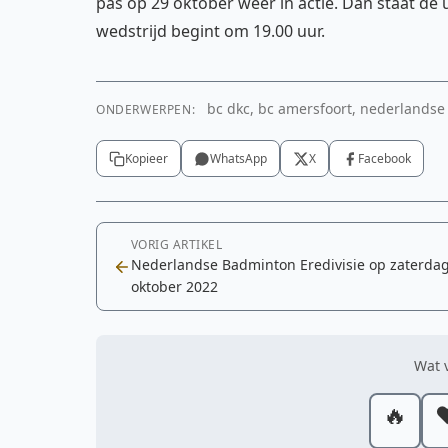
pas op 29 oktober weer in actie. Dan staat d
wedstrijd begint om 19.00 uur.
bc dkc, bc amersfoort, nederlandse 
ONDERWERPEN:
Kopieer
WhatsApp
X
Facebook
VORIG ARTIKEL
Nederlandse Badminton Eredivisie op zaterdag
oktober 2022
Wat v
🔥
❤