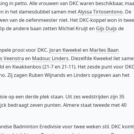
ing in petto. Alle vrouwen van DKC waren beschikbaar, ma
len in het damesdubbel samen met
Alyssa Tirtosentono
. De
wen van de oefenmeester niet. Het DKC-koppel won in twe
 de andere baan zetten Michiel Kruijt en
Gijs Duijs
de
impele prooi voor DKC.
Joran Kweekel
en
Marlies Baan
ls Veenstra
en
Madouc Linders
. Diezelfde Kweekel liet sam
ld en Kwakkenbos (21-7 en 21-11). Het zesde punt voor DK
no. Zij zagen Ruben Wijnands en Linders opgeven aan het
sie op een derde plek staan. Uit zes wedstrijden zijn 35
jck bedraagt zeven punten. Almere staat tweede met 40
ndse Badminton Eredivisie voor twee weken stil. DKC komt