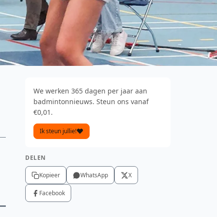
We werken 365 dagen per jaar aan
badmintonnieuws. Steun ons vanaf
€0,01.
Ik steun jullie!
DELEN
Kopieer
WhatsApp
X
Facebook