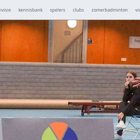
ivisie
kennisbank
spelers
clubs
zomerbadminton
vi