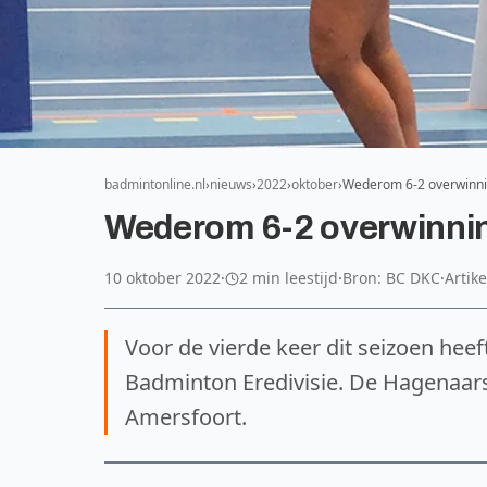
badmintonline.nl
nieuws
2022
oktober
Wederom 6-2 overwinn
Wederom 6-2 overwinni
10 oktober 2022
·
2 min leestijd
·
Bron: BC DKC
·
Artike
Voor de vierde keer dit seizoen hee
Badminton Eredivisie. De Hagenaars
Amersfoort.