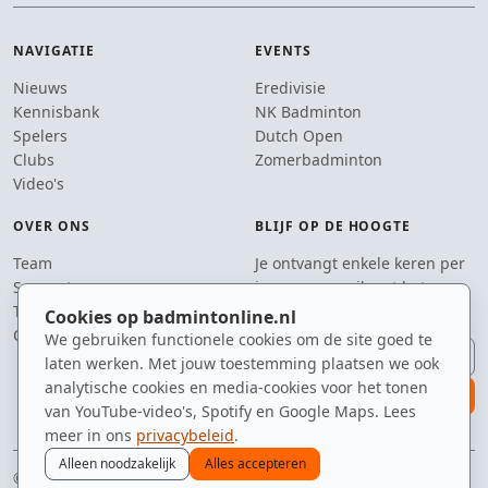
NAVIGATIE
EVENTS
Nieuws
Eredivisie
Kennisbank
NK Badminton
Spelers
Dutch Open
Clubs
Zomerbadminton
Video's
OVER ONS
BLIJF OP DE HOOGTE
Team
Je ontvangt enkele keren per
Supporters
jaar een e-mail met het
Tip de redactie
laatste badmintonnieuws.
Cookies op badmintonline.nl
Contact
We gebruiken functionele cookies om de site goed te
E-mailadres
laten werken. Met jouw toestemming plaatsen we ook
analytische cookies en media-cookies voor het tonen
aanmelden
van YouTube-video's, Spotify en Google Maps. Lees
meer in ons
privacybeleid
.
Alleen noodzakelijk
Alles accepteren
© 2010–2026 badmintonline.nl · vanuit Brabant, voor heel badmintonnend