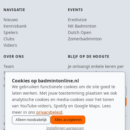
NAVIGATIE
EVENTS
Nieuws
Eredivisie
Kennisbank
NK Badminton
Spelers
Dutch Open
Clubs
Zomerbadminton
Video's
OVER ONS
BLIJF OP DE HOOGTE
Team
Je ontvangt enkele keren per
Supporters
jaar een e-mail met het
Tip de redactie
laatste badmintonnieuws.
Cookies op badmintonline.nl
Contact
We gebruiken functionele cookies om de site goed te
E-mailadres
laten werken. Met jouw toestemming plaatsen we ook
analytische cookies en media-cookies voor het tonen
aanmelden
van YouTube-video's, Spotify en Google Maps. Lees
meer in ons
privacybeleid
.
Alleen noodzakelijk
Alles accepteren
© 2010–2026 badmintonline.nl · voor de spelers die altijd 'nog één potje'
Instellingen aanpassen
willen