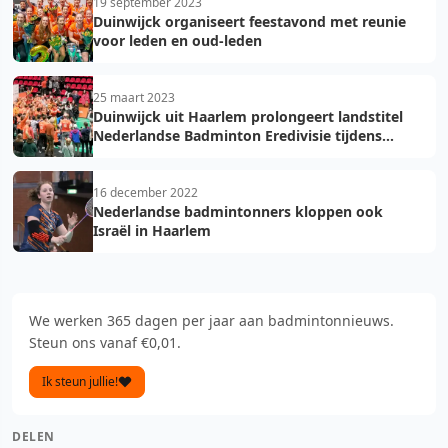
19 september 2023
Duinwijck organiseert feestavond met reunie
voor leden en oud-leden
25 maart 2023
Duinwijck uit Haarlem prolongeert landstitel
Nederlandse Badminton Eredivisie tijdens
finale in Maaspoort Den Bosch
16 december 2022
Nederlandse badmintonners kloppen ook
Israël in Haarlem
We werken 365 dagen per jaar aan badmintonnieuws.
Steun ons vanaf €0,01.
Ik steun jullie!
DELEN