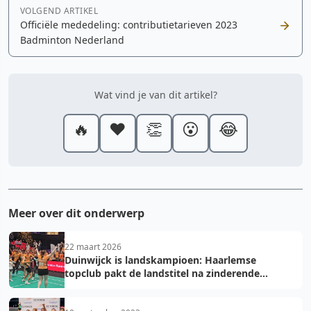
VOLGEND ARTIKEL
Officiële mededeling: contributietarieven 2023
Badminton Nederland
Wat vind je van dit artikel?
🔥
❤️
👏
😮
😂
Meer over dit onderwerp
22 maart 2026
Duinwijck is landskampioen: Haarlemse
topclub pakt de landstitel na zinderende
golden game!