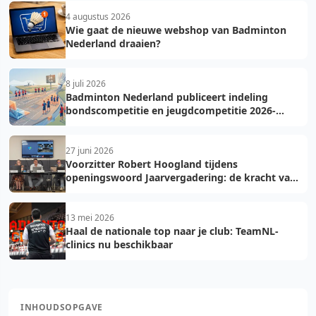
4 augustus 2026
Wie gaat de nieuwe webshop van Badminton
Nederland draaien?
8 juli 2026
Badminton Nederland publiceert indeling
bondscompetitie en jeugdcompetitie 2026-
2027: voorkom fouten bij teamopgave
27 juni 2026
Voorzitter Robert Hoogland tijdens
openingswoord Jaarvergadering: de kracht van
vooruit
13 mei 2026
Haal de nationale top naar je club: TeamNL-
clinics nu beschikbaar
INHOUDSOPGAVE