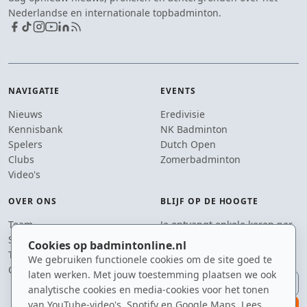
Nederlandse en internationale topbadminton.
NAVIGATIE
EVENTS
Nieuws
Eredivisie
Kennisbank
NK Badminton
Spelers
Dutch Open
Clubs
Zomerbadminton
Video's
OVER ONS
BLIJF OP DE HOOGTE
Team
Je ontvangt enkele keren per
Supporters
jaar een e-mail met het
Cookies op badmintonline.nl
Tip de redactie
laatste badmintonnieuws.
We gebruiken functionele cookies om de site goed te
Contact
laten werken. Met jouw toestemming plaatsen we ook
E-mailadres
analytische cookies en media-cookies voor het tonen
van YouTube-video's, Spotify en Google Maps. Lees