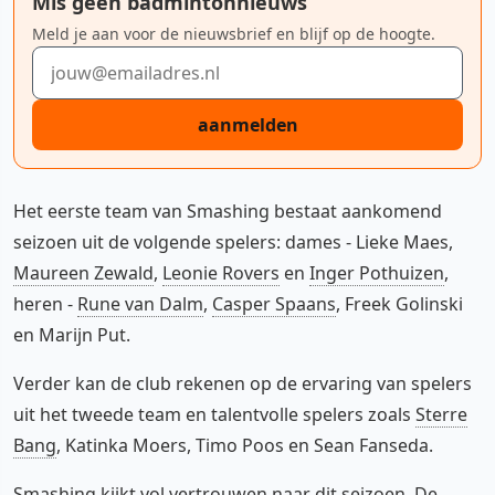
Mis geen badmintonnieuws
Meld je aan voor de nieuwsbrief en blijf op de hoogte.
E-mailadres
aanmelden
Het eerste team van Smashing bestaat aankomend
seizoen uit de volgende spelers: dames - Lieke Maes,
Maureen Zewald
,
Leonie Rovers
en
Inger Pothuizen
,
heren -
Rune van Dalm
,
Casper Spaans
, Freek Golinski
en Marijn Put.
Verder kan de club rekenen op de ervaring van spelers
uit het tweede team en talentvolle spelers zoals
Sterre
Bang
, Katinka Moers, Timo Poos en Sean Fanseda.
Smashing kijkt vol vertrouwen naar dit seizoen. De