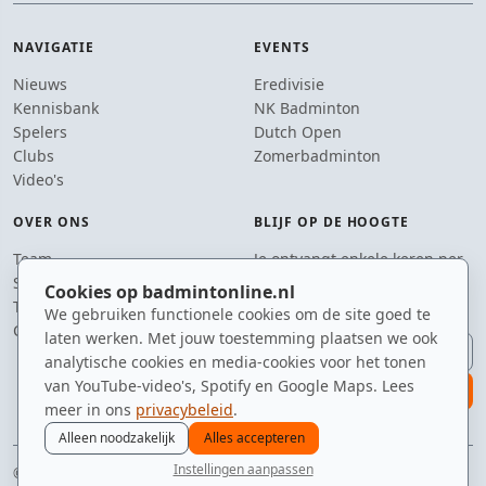
NAVIGATIE
EVENTS
Nieuws
Eredivisie
Kennisbank
NK Badminton
Spelers
Dutch Open
Clubs
Zomerbadminton
Video's
OVER ONS
BLIJF OP DE HOOGTE
Team
Je ontvangt enkele keren per
Supporters
jaar een e-mail met het
Cookies op badmintonline.nl
Tip de redactie
laatste badmintonnieuws.
We gebruiken functionele cookies om de site goed te
Contact
laten werken. Met jouw toestemming plaatsen we ook
E-mailadres
analytische cookies en media-cookies voor het tonen
van YouTube-video's, Spotify en Google Maps. Lees
aanmelden
meer in ons
privacybeleid
.
Alleen noodzakelijk
Alles accepteren
Instellingen aanpassen
© 2010–2026 badmintonline.nl · hart voor de sport, oog voor de shuttle
nieuws
spelers
ranglijst
zomer
menu