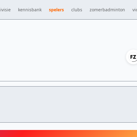
ivisie
kennisbank
spelers
clubs
zomerbadminton
vi