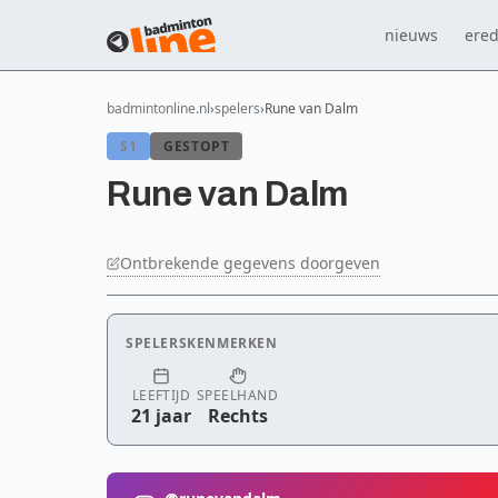
nieuws
ered
badmintonline.nl
spelers
Rune van Dalm
S1
GESTOPT
Rune van Dalm
Ontbrekende gegevens doorgeven
SPELERSKENMERKEN
LEEFTIJD
SPEELHAND
21 jaar
Rechts