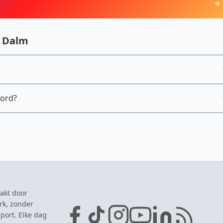
n Dalm
ord?
akt door
rk, zonder
port. Elke dag