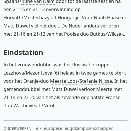
Spaans/
Rune van Dalm
door tot de laatste zestien na
een 21-15 en 21-13 overwinning op
Horvath/Mesterhazy uit Hongarije. Voor Noah Haase en
Mats Duwel
viel het doek. De Nederlanders verloren
met 21-16 en 21-12 van het Poolse duo Butkus/Wilczak.
Eindstation
In het vrouwendubbel was het Russische koppel
Lezzhova/Mezentseva (6) helaas in twee games te sterk
voor het Oranje-duo
Meerte Loos
/
Stefanie Nijsse
. In het
gemengddubbel met Mats Duwel verloor Meerte met
21-14 en 22-20 van het als zevende geplaatste Franse
duo Wakhevitsch/Nurit.
ejk, europese jeugdkampioenschappen,
ONDERWERPEN: