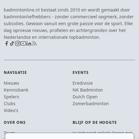
badmintonline.nl bestaat sinds 2010 en wordt gemaakt door
badmintonliefhebbers - zonder commercieel oogmerk, zonder
subsidies. Gewoon vanuit een grote passie voor de sport. Elke
dag opnieuw nieuws, profielen en achtergronden over het
Nederlandse en internationale topbadminton.
NAVIGATIE
EVENTS
Nieuws
Eredivisie
Kennisbank
NK Badminton
Spelers
Dutch Open
Clubs
Zomerbadminton
Video's
OVER ONS
BLIJF OP DE HOOGTE
Team
Je ontvangt enkele keren per