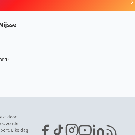
Nijsse
ord?
akt door
rk, zonder
port. Elke dag