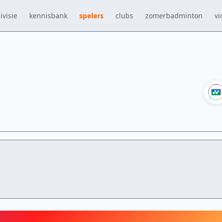
ivisie
kennisbank
spelers
clubs
zomerbadminton
vi