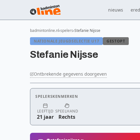
nieuws
ered
badmintonline.nl
spelers
Stefanie Nijsse
NATIONALE JEUGDSELECTIE U17
GESTOPT
Stefanie Nijsse
Ontbrekende gegevens doorgeven
SPELERSKENMERKEN
LEEFTIJD
SPEELHAND
21 jaar
Rechts