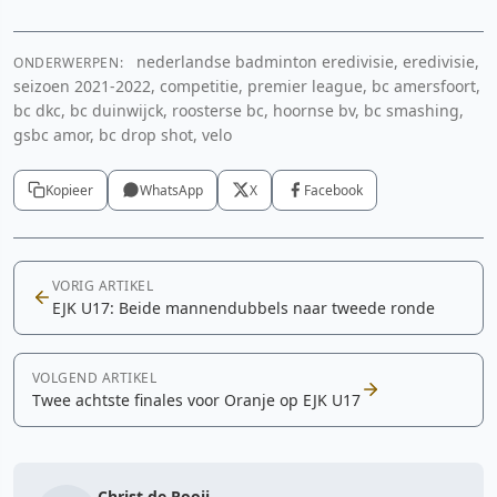
nederlandse badminton eredivisie, eredivisie,
ONDERWERPEN:
seizoen 2021-2022, competitie, premier league, bc amersfoort,
bc dkc, bc duinwijck, roosterse bc, hoornse bv, bc smashing,
gsbc amor, bc drop shot, velo
Kopieer
WhatsApp
X
Facebook
VORIG ARTIKEL
EJK U17: Beide mannendubbels naar tweede ronde
VOLGEND ARTIKEL
Twee achtste finales voor Oranje op EJK U17
Christ de Rooij