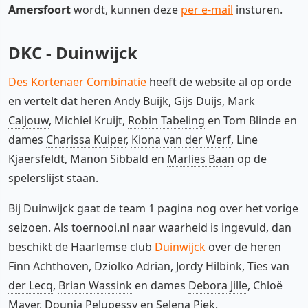
Amersfoort
wordt, kunnen deze
per e-mail
insturen.
DKC - Duinwijck
Des Kortenaer Combinatie
heeft de website al op orde
en vertelt dat heren
Andy Buijk
,
Gijs Duijs
,
Mark
Caljouw
, Michiel Kruijt,
Robin Tabeling
en Tom Blinde en
dames
Charissa Kuiper
,
Kiona van der Werf
, Line
Kjaersfeldt, Manon Sibbald en
Marlies Baan
op de
spelerslijst staan.
Bij Duinwijck gaat de team 1 pagina nog over het vorige
seizoen. Als toernooi.nl naar waarheid is ingevuld, dan
beschikt de Haarlemse club
Duinwijck
over de heren
Finn Achthoven
, Dziolko Adrian,
Jordy Hilbink
,
Ties van
der Lecq
,
Brian Wassink
en dames
Debora Jille
, Chloë
Mayer, Dounia Pelupessy en
Selena Piek
.