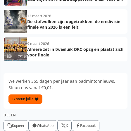
finale!
12 maart 2026
De stofwolken zijn opgetrokken: de eredivisie-
finale van 2026 is een feit!
9 maart 2026
Almere zet in tweeluik DKC opzij en plaatst zich
voor finale
We werken 365 dagen per jaar aan badmintonnieuws.
Steun ons vanaf €0,01.
Ik steun jullie!
DELEN
Kopieer
WhatsApp
X
Facebook