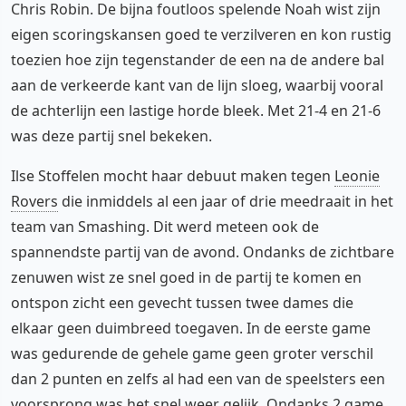
Chris Robin. De bijna foutloos spelende Noah wist zijn
eigen scoringskansen goed te verzilveren en kon rustig
toezien hoe zijn tegenstander de een na de andere bal
aan de verkeerde kant van de lijn sloeg, waarbij vooral
de achterlijn een lastige horde bleek. Met 21-4 en 21-6
was deze partij snel bekeken.
Ilse Stoffelen mocht haar debuut maken tegen
Leonie
Rovers
die inmiddels al een jaar of drie meedraait in het
team van Smashing. Dit werd meteen ook de
spannendste partij van de avond. Ondanks de zichtbare
zenuwen wist ze snel goed in de partij te komen en
ontspon zicht een gevecht tussen twee dames die
elkaar geen duimbreed toegaven. In de eerste game
was gedurende de gehele game geen groter verschil
dan 2 punten en zelfs al had een van de speelsters een
voorsprong was het snel weer gelijk. Ondanks 2 game