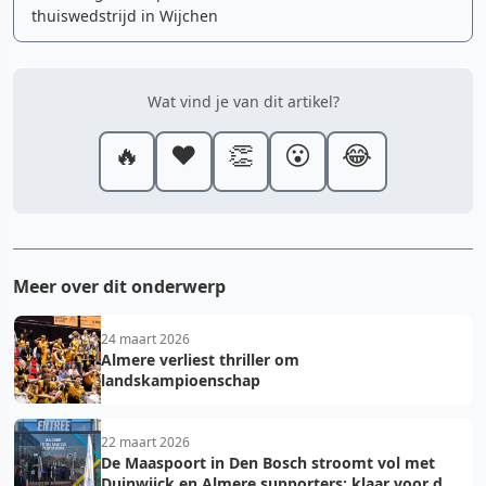
thuiswedstrijd in Wijchen
Wat vind je van dit artikel?
🔥
❤️
👏
😮
😂
Meer over dit onderwerp
24 maart 2026
Almere verliest thriller om
landskampioenschap
22 maart 2026
De Maaspoort in Den Bosch stroomt vol met
Duinwijck en Almere supporters: klaar voor de