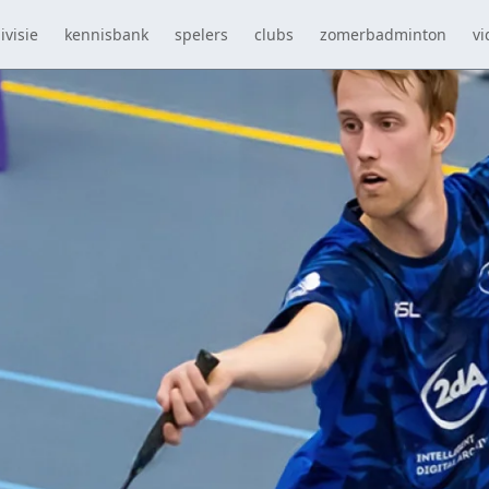
ivisie
kennisbank
spelers
clubs
zomerbadminton
vi