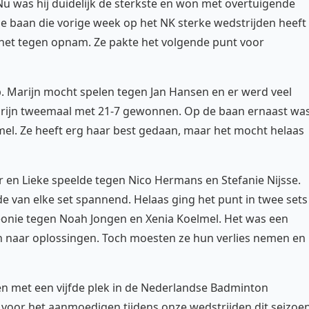
 Nu was hij duidelijk de sterkste en won met overtuigende
de baan die vorige week op het NK sterke wedstrijden heeft
 het tegen opnam. Ze pakte het volgende punt voor
 Marijn mocht spelen tegen Jan Hansen en er werd veel
Marijn tweemaal met 21-7 gewonnen. Op de baan ernaast wa
mel. Ze heeft erg haar best gedaan, maar het mocht helaas
r en Lieke speelde tegen Nico Hermans en Stefanie Nijsse.
inde van elke set spannend. Helaas ging het punt in twee sets
eonie tegen Noah Jongen en Xenia Koelmel. Het was een
en naar oplossingen. Toch moesten ze hun verlies nemen en
n met een vijfde plek in de Nederlandse Badminton
n voor het aanmoedigen tijdens onze wedstrijden dit seizoen