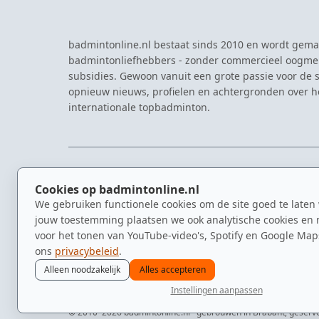
badmintonline.nl bestaat sinds 2010 en wordt gema
badmintonliefhebbers - zonder commercieel oogme
subsidies. Gewoon vanuit een grote passie voor de s
opnieuw nieuws, profielen en achtergronden over 
internationale topbadminton.
NAVIGATIE
EVENTS
Cookies op badmintonline.nl
Nieuws
Eredivisie
We gebruiken functionele cookies om de site goed te laten
Kennisbank
NK Badmin
jouw toestemming plaatsen we ook analytische cookies en 
Spelers
Dutch Ope
voor het tonen van YouTube-video's, Spotify en Google Map
Clubs
Zomerbadm
ons
privacybeleid
.
Video's
Alleen noodzakelijk
Alles accepteren
Instellingen aanpassen
© 2010–2026 badmintonline.nl · gebrouwen in Brabant, geservee