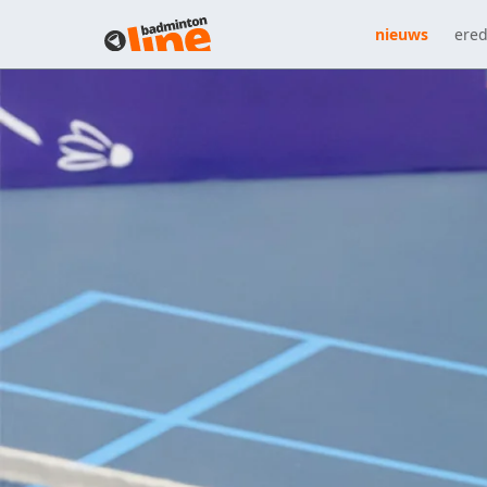
nieuws
ered