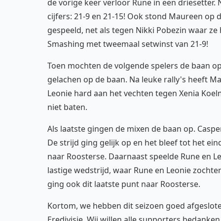
de vorige keer verloor Rune in een driesetter.
cijfers: 21-9 en 21-15! Ook stond Maureen op 
gespeeld, net als tegen Nikki Pobezin waar ze
Smashing met tweemaal setwinst van 21-9!
Toen mochten de volgende spelers de baan op.
gelachen op de baan. Na leuke rally's heeft 
Leonie hard aan het vechten tegen Xenia Koel
niet baten.
Als laatste gingen de mixen de baan op. Caspe
De strijd ging gelijk op en het bleef tot het e
naar Roosterse. Daarnaast speelde Rune en L
lastige wedstrijd, waar Rune en Leonie zocht
ging ook dit laatste punt naar Roosterse.
Kortom, we hebben dit seizoen goed afgeslote
Eredivisie. Wij willen alle supporters bedanke