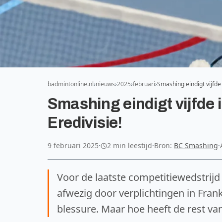
badmintonline.nl
nieuws
2025
februari
Smashing eindigt vijfd
Smashing eindigt vijfde
Eredivisie!
9 februari 2025
·
2 min leestijd
·
Bron:
BC Smashing
·
Voor de laatste competitiewedstrijd
afwezig door verplichtingen in Fran
blessure. Maar hoe heeft de rest v