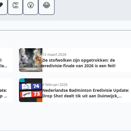
️
👏
😮
😂
12 maart 2026
l
De stofwolken zijn opgetrokken: de
laar
eredivisie-finale van 2026 is een feit!
8 februari 2026
ate:
Nederlandse Badminton Eredivisie Update:
op de
Drop Shot deelt tik uit aan Duinwijck,
Almere voelt de hete adem