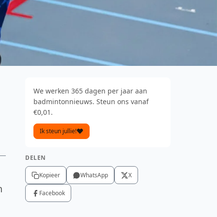
We werken 365 dagen per jaar aan
badmintonnieuws. Steun ons vanaf
€0,01.
Ik steun jullie!
DELEN
Kopieer
WhatsApp
X
n
Facebook