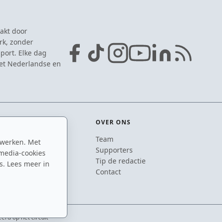
akt door
rk, zonder
port. Elke dag
het Nederlandse en
OVER ONS
Team
 werken. Met
ton
Supporters
media-cookies
n
Tip de redactie
s. Lees meer in
inton
Contact
rd op het circuit