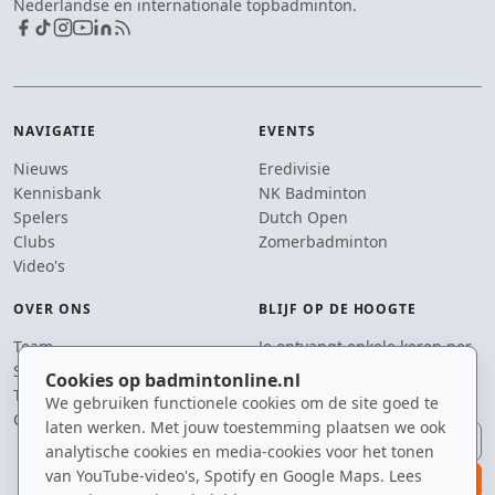
Nederlandse en internationale topbadminton.
NAVIGATIE
EVENTS
Nieuws
Eredivisie
Kennisbank
NK Badminton
Spelers
Dutch Open
Clubs
Zomerbadminton
Video's
OVER ONS
BLIJF OP DE HOOGTE
Team
Je ontvangt enkele keren per
Supporters
jaar een e-mail met het
Cookies op badmintonline.nl
Tip de redactie
laatste badmintonnieuws.
We gebruiken functionele cookies om de site goed te
Contact
laten werken. Met jouw toestemming plaatsen we ook
E-mailadres
analytische cookies en media-cookies voor het tonen
van YouTube-video's, Spotify en Google Maps. Lees
aanmelden