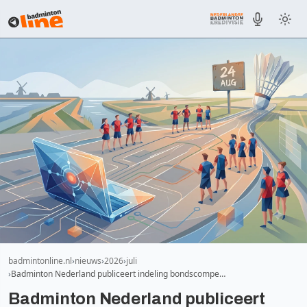
badmintonline.nl
nieuws
2026
juli
Badminton Nederland publiceert indeling bondscompe…
Badminton Nederland publiceert