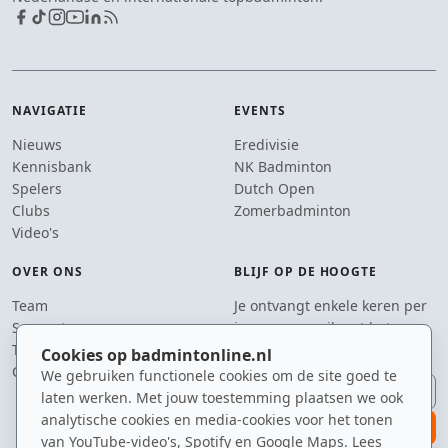
NAVIGATIE
EVENTS
Nieuws
Eredivisie
Kennisbank
NK Badminton
Spelers
Dutch Open
Clubs
Zomerbadminton
Video's
OVER ONS
BLIJF OP DE HOOGTE
Team
Je ontvangt enkele keren per
Supporters
jaar een e-mail met het
Tip de redactie
laatste badmintonnieuws.
Cookies op badmintonline.nl
Contact
We gebruiken functionele cookies om de site goed te
E-mailadres
laten werken. Met jouw toestemming plaatsen we ook
analytische cookies en media-cookies voor het tonen
aanmelden
van YouTube-video's, Spotify en Google Maps. Lees