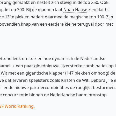
prong gemaakt en nestelt zich stevig in de top 250. Ook
 de top 300. Bij de mannen laat
Noah Haase
zien dat hij
ar de 131e plek en nadert daarmee de magische top 100. Zijn
 bovendien knap van een eerdere kleine terugval door met
zettend leuk om te zien hoe dynamisch de Nederlandse
 namelijk een paar gloednieuwe, ijzersterke combinaties op 
 Wit
met een gigantische klapper (147 plekken omhoog) de
e dat ervaren speelsters zoals Kirsten de Wit,
Debora Jille
e
llende nieuwe partnercombinaties de ranglijst bestormen.
e concurrentie binnen de Nederlandse badmintonstop.
BWF World Ranking.