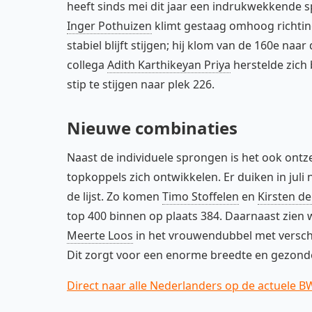
heeft sinds mei dit jaar een indrukwekkende s
Inger Pothuizen
klimt gestaag omhoog richting
stabiel blijft stijgen; hij klom van de 160e na
collega
Adith Karthikeyan Priya
herstelde zich
stip te stijgen naar plek 226.
Nieuwe combinaties
Naast de individuele sprongen is het ook ont
topkoppels zich ontwikkelen. Er duiken in juli
de lijst. Zo komen
Timo Stoffelen
en
Kirsten de
top 400 binnen op plaats 384. Daarnaast zien w
Meerte Loos
in het vrouwendubbel met verschi
Dit zorgt voor een enorme breedte en gezond
Direct naar alle Nederlanders op de actuele 