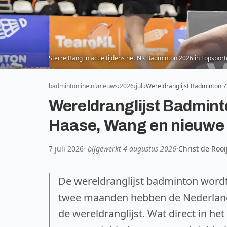
Sterre Bang in actie tijdens het NK Badminton 2026 in Topspor
badmintonline.nl
nieuws
2026
juli
Wereldranglijst Badminton 7
Wereldranglijst Badmint
Haase, Wang en nieuwe
7 juli 2026
· bijgewerkt
4 augustus 2026
·
Christ de Rooi
De wereldranglijst badminton wordt
twee maanden hebben de Nederland
de wereldranglijst. Wat direct in he