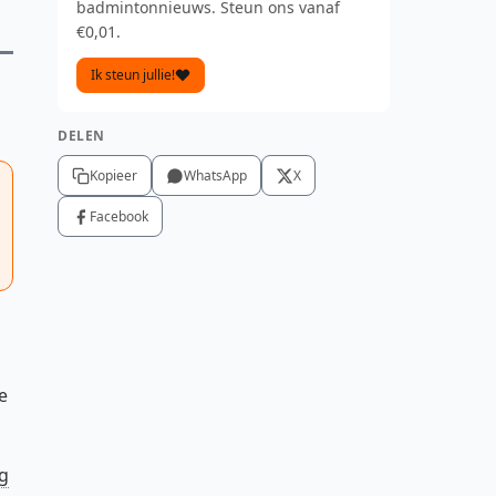
badmintonnieuws. Steun ons vanaf
€0,01.
Ik steun jullie!
DELEN
Kopieer
WhatsApp
X
Facebook
e
g