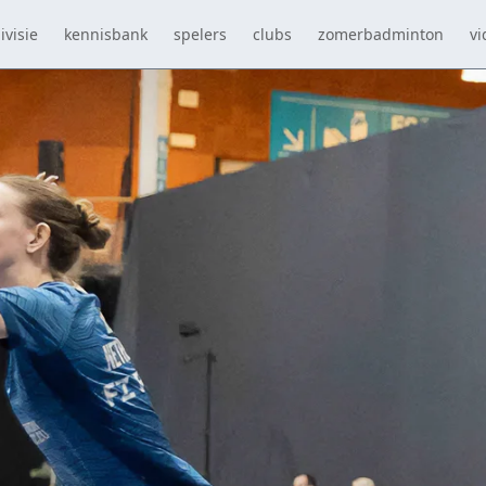
ivisie
kennisbank
spelers
clubs
zomerbadminton
vi