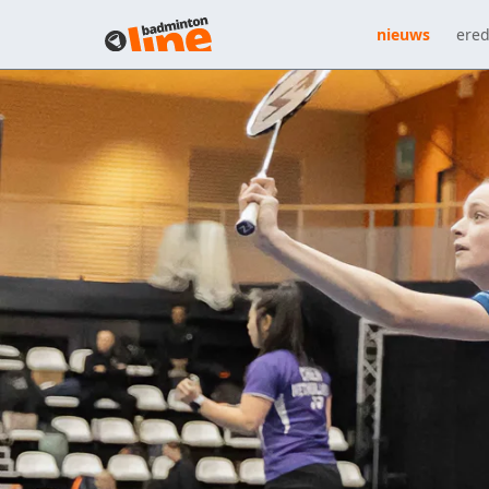
nieuws
ered