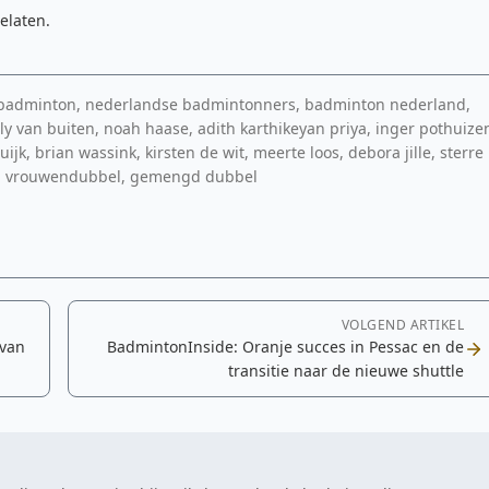
elaten.
t badminton, nederlandse badmintonners, badminton nederland,
elly van buiten, noah haase, adith karthikeyan priya, inger pothuize
jk, brian wassink, kirsten de wit, meerte loos, debora jille, sterre
, vrouwendubbel, gemengd dubbel
VOLGEND ARTIKEL
 van
BadmintonInside: Oranje succes in Pessac en de
transitie naar de nieuwe shuttle