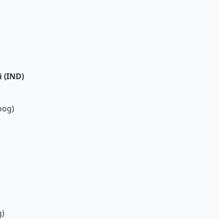
 (IND)
oog)
g)