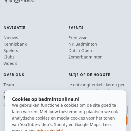
NAVIGATIE
EVENTS
Nieuws
Eredivisie
Kennisbank
NK Badminton
Spelers
Dutch Open
Clubs
Zomerbadminton
Video's
OVER ONS
BLIJF OP DE HOOGTE
Team
Je ontvangt enkele keren per
Supporters
jaar een e-mail met het
Tip de redactie
laatste badmintonnieuws.
Cookies op badmintonline.nl
Contact
We gebruiken functionele cookies om de site goed te
E-mailadres
laten werken. Met jouw toestemming plaatsen we ook
analytische cookies en media-cookies voor het tonen
aanmelden
van YouTube-video's, Spotify en Google Maps. Lees
meer in ons
privacybeleid
.