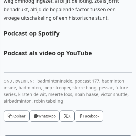
weg omhoog ingezet, al blijft de loting, zoals Jorrit
benadrukt, altijd de bepalende factor tussen een
vroege uitschakeling of een historische stunt.
Podcast op Spotify
Podcast als video op YouTube
Spotify
Cookie-instellingen aanpassen
badmintoninside, podcast 177, badminton
ONDERWERPEN:
YouTube video
inside, badminton, joep strooper, sterre bang, pessac, future
series, kirsten de wit, meerte loos, noah haase, victor shuttle,
Cookie-instellingen aanpassen
airbadminton, robin tabeling
Kopieer
WhatsApp
X
Facebook