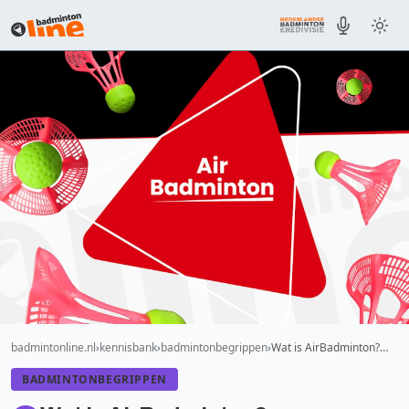
badmintonline.nl
kennisbank
badmintonbegrippen
Wat is AirBadminton?…
BADMINTONBEGRIPPEN