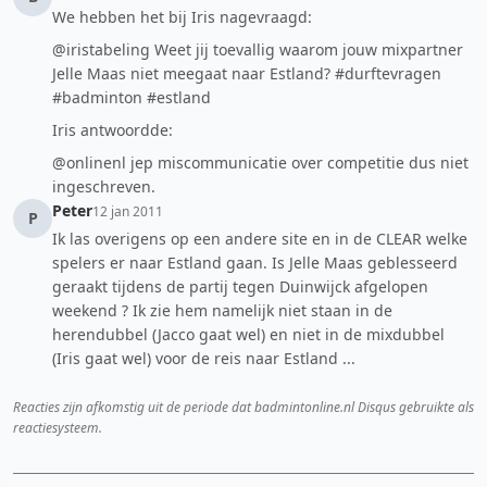
We hebben het bij Iris nagevraagd:
@iristabeling Weet jij toevallig waarom jouw mixpartner
Jelle Maas niet meegaat naar Estland? #durftevragen
#badminton #estland
Iris antwoordde:
@onlinenl jep miscommunicatie over competitie dus niet
ingeschreven.
Peter
12 jan 2011
P
Ik las overigens op een andere site en in de CLEAR welke
spelers er naar Estland gaan. Is Jelle Maas geblesseerd
geraakt tijdens de partij tegen Duinwijck afgelopen
weekend ? Ik zie hem namelijk niet staan in de
herendubbel (Jacco gaat wel) en niet in de mixdubbel
(Iris gaat wel) voor de reis naar Estland ...
Reacties zijn afkomstig uit de periode dat badmintonline.nl Disqus gebruikte als
reactiesysteem.