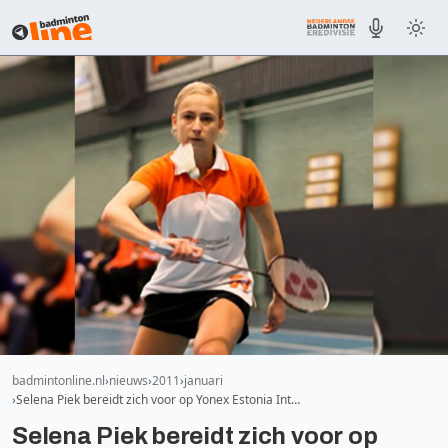
badmintonline.nl
nieuws
2011
januari
Selena Piek bereidt zich voor op Yonex Estonia Int…
Selena Piek bereidt zich voor op