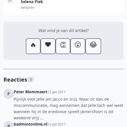
Selena Piek
senioren
Wat vind je van dit artikel?
🔥
❤️
👏
😮
😂
Reacties
3
Peter Blommaert
12 jan 2011
P
Pijnlijk voor Jelle (en Jacco en Iris). Waar zit dan de
miscommunicatie, mag aannemen dat Jelle toch wel weet
wanneer hij in de eredivisie speelt (Amersfoort is dit
weekend vrij) ...
badmintonline.nl
12 jan 2011
B