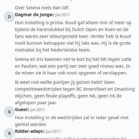
Over Selena niets dan lof!
Dagmar de Jonge
6 jun 2011
D
Hun instelling is prima. Ruud gaf alleen min of meer op
tijdens de herendubbel bij Dutch Open en Koen en de
fans waren zeer teleurgesteld toen. Verder heb ik Ruud
nooit kunnen betrappen dat hij laks was. Hij is de grote
motivator bij het Nederlandse team.
Selena en Iris kwamen net te kort bij het NK tegen Lotte
en Paulien, wat een partij van zeer goed niveau was. In
de mixen zie ik haar ook nooit opgeven of verslappen.
Ik weet niet welke partijen jij gezien hebt? Geen
competitiewedstrijden tegen BC Amersfoort en Smashing
Wijchen, geen finale playoffs, geen NK, geen EK de
afgelopen paar jaar.
Guest
6 jun 2011
G
Hun instelling in de wedstrijden zal in ieder geval niet
gemist worden
Ridder-adept
6 jun 2011
R