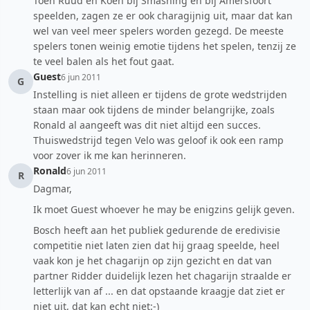
Toen Ruud en Koen bij Smashing en bij Amersfoort
speelden, zagen ze er ook charagijnig uit, maar dat kan
wel van veel meer spelers worden gezegd. De meeste
spelers tonen weinig emotie tijdens het spelen, tenzij ze
te veel balen als het fout gaat.
Guest
6 jun 2011
G
Instelling is niet alleen er tijdens de grote wedstrijden
staan maar ook tijdens de minder belangrijke, zoals
Ronald al aangeeft was dit niet altijd een succes.
Thuiswedstrijd tegen Velo was geloof ik ook een ramp
voor zover ik me kan herinneren.
Ronald
6 jun 2011
R
Dagmar,
Ik moet Guest whoever he may be enigzins gelijk geven.
Bosch heeft aan het publiek gedurende de eredivisie
competitie niet laten zien dat hij graag speelde, heel
vaak kon je het chagarijn op zijn gezicht en dat van
partner Ridder duidelijk lezen het chagarijn straalde er
letterlijk van af ... en dat opstaande kraagje dat ziet er
niet uit, dat kan echt niet:-)