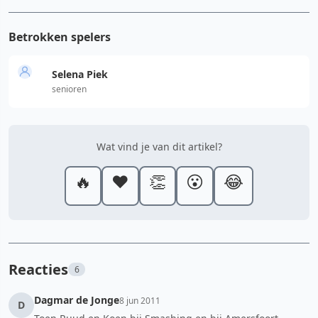
Betrokken spelers
Selena Piek
senioren
Wat vind je van dit artikel?
🔥
❤️
👏
😮
😂
Reacties
6
Dagmar de Jonge
8 jun 2011
D