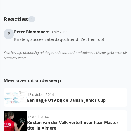
Reacties
1
Peter Blommaert
13 okt 2011
P
Kirsten, succes zaterdagochtend. Zet hem op!
Reacties zijn afkomstig uit de periode dat badmintonline.nl Disqus gebruikte als
reactiesysteem.
Meer over dit onderwerp
12 oktober 2014
Een dagje U19 bij de Danish Junior Cup
13 april 2014
Kirsten van der Valk vertelt over haar Master-
titel in Almere