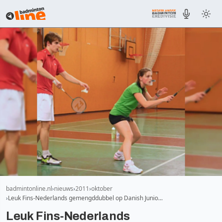
badmintonline.nl
nieuws
2011
oktober
Leuk Fins-Nederlands gemengddubbel op Danish Junio…
Leuk Fins-Nederlands