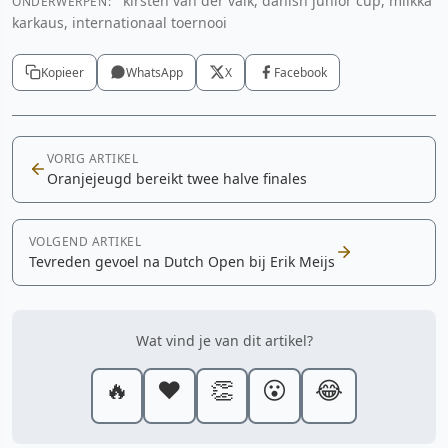
kirsten van der valk, danish junior cup, miikka
ONDERWERPEN:
karkaus, internationaal toernooi
Kopieer
WhatsApp
X
Facebook
VORIG ARTIKEL
Oranjejeugd bereikt twee halve finales
VOLGEND ARTIKEL
Tevreden gevoel na Dutch Open bij Erik Meijs
Wat vind je van dit artikel?
🔥
❤️
👏
😮
😂