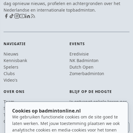
dag opnieuw nieuws, profielen en achtergronden over het
Nederlandse en internationale topbadminton.
NAVIGATIE
EVENTS
Nieuws
Eredivisie
Kennisbank
NK Badminton
Spelers
Dutch Open
Clubs
Zomerbadminton
Video's
OVER ONS
BLIJF OP DE HOOGTE
Team
Je ontvangt enkele keren per
Supporters
jaar een e-mail met het
Cookies op badmintonline.nl
Tip de redactie
laatste badmintonnieuws.
We gebruiken functionele cookies om de site goed te
Contact
laten werken. Met jouw toestemming plaatsen we ook
E-mailadres
analytische cookies en media-cookies voor het tonen