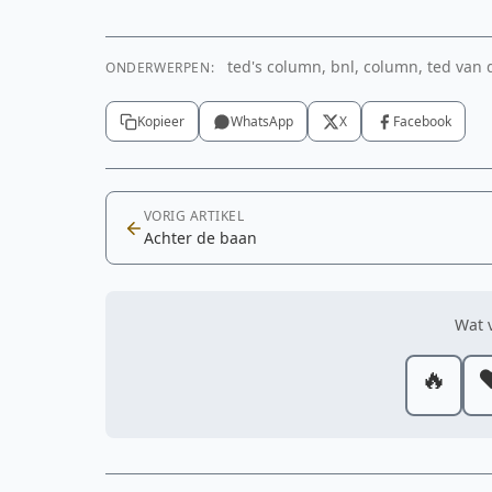
ted's column, bnl, column, ted van 
ONDERWERPEN:
Kopieer
WhatsApp
X
Facebook
VORIG ARTIKEL
Achter de baan
Wat v
🔥
❤