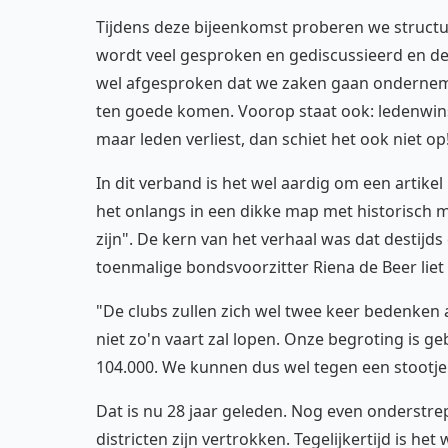
Tijdens deze bijeenkomst proberen we structuu
wordt veel gesproken en gediscussieerd en d
wel afgesproken dat we zaken gaan onderneme
ten goede komen. Voorop staat ook: ledenwinst
maar leden verliest, dan schiet het ook niet op
In dit verband is het wel aardig om een artike
het onlangs in een dikke map met historisch m
zijn". De kern van het verhaal was dat destijd
toenmalige bondsvoorzitter Riena de Beer lie
"De clubs zullen zich wel twee keer bedenken alv
niet zo'n vaart zal lopen. Onze begroting is 
104.000. We kunnen dus wel tegen een stootje.
Dat is nu 28 jaar geleden. Nog even onderstrep
districten zijn vertrokken. Tegelijkertijd is he