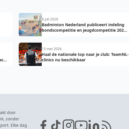
8 juli 2026
Badminton Nederland publiceert indeling
bondscompetitie en jeugdcompetitie 2026-
2027: voorkom fouten bij teamopgave
13 mei 2026
Haal de nationale top naar je club: TeamNL-
acht
clinics nu beschikbaar
akt door
rk, zonder
port. Elke dag