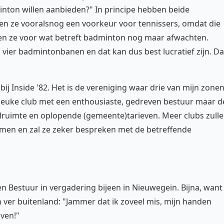
minton willen aanbieden?" In principe hebben beide
en ze vooralsnog een voorkeur voor tennissers, omdat die
eten ze voor wat betreft badminton nog maar afwachten.
 vier badmintonbanen en dat kan dus best lucratief zijn. Da
ij Inside '82. Het is de vereniging waar drie van mijn zone
e leuke club met een enthousiaste, gedreven bestuur maar d
aalruimte en oplopende (gemeente)tarieven. Meer clubs zull
men en zal ze zeker bespreken met de betreffende
 Bestuur in vergadering bijeen in Nieuwegein. Bijna, want
n ver buitenland: "Jammer dat ik zoveel mis, mijn handen
jven!"