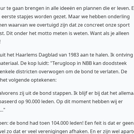
r te gaan brengen in alle ideeën en plannen die er leven. E
e eerste stapjes worden gezet. Maar we hebben onderling
n waarvan we overtuigd zijn dat ze concreet onze sport
. Dit onder het motto meten is weten. Want als je alleen
!
l uit het Haarlems Dagblad van 1983 aan te halen. Ik ontving
ateriaal. De kop luidt: "Terugloop in NBB kan doodsteek
s enkele districten overwogen om de bond te verlaten. De
t het volgende optekenen:
orens zij uit de bond stappen. Ik blijf er bij dat het allema
gebaseerd op 90.000 leden. Op dit moment hebben wij er
.."
en: de bond had toen 104.000 leden! Een feit is dat er geen
t wel zo dat er veel verenigingen afhaken. En er zijn wel apart