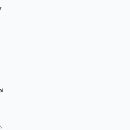
r
al
e