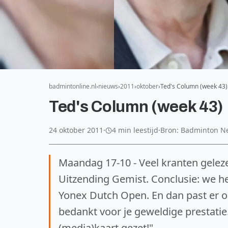
badmintonline.nl
nieuws
2011
oktober
Ted's Column (week 43
Ted's Column (week 43)
24 oktober 2011
·
4 min leestijd
·
Bron: Badminton N
Maandag 17-10 - Veel kranten gelez
Uitzending Gemist. Conclusie: we h
Yonex Dutch Open. En dan past er oo
bedankt voor je geweldige prestatie
(media)kaart gezet!"