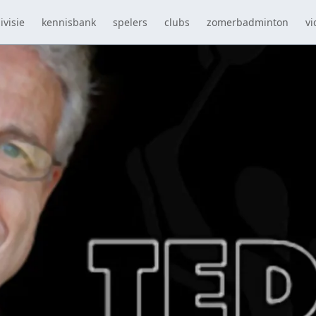
ivisie
kennisbank
spelers
clubs
zomerbadminton
vi