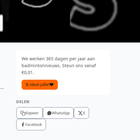
We werken 365 dagen per jaar aan
badmintonnieuws. Steun ons vanaf
€0,01.
Ik steun jullie!
DELEN
Kopieer
WhatsApp
X
Facebook