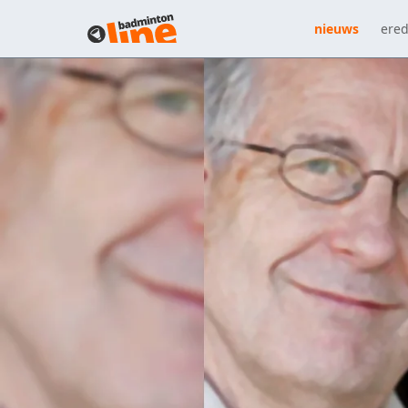
nieuws
ered