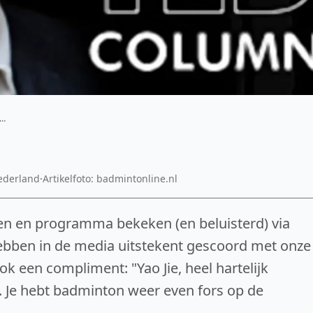
)…
ederland
·
Artikelfoto: badmintonline.nl
en en programma bekeken (en beluisterd) via
ebben in de media uitstekent gescoord met onze
k een compliment: "Yao Jie, heel hartelijk
. Je hebt badminton weer even fors op de