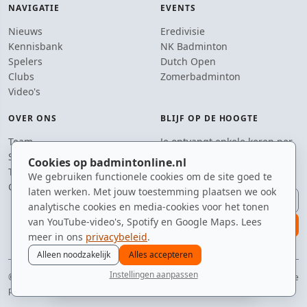
NAVIGATIE
EVENTS
Nieuws
Eredivisie
Kennisbank
NK Badminton
Spelers
Dutch Open
Clubs
Zomerbadminton
Video's
OVER ONS
BLIJF OP DE HOOGTE
Team
Je ontvangt enkele keren per
Supporters
jaar een e-mail met het
Cookies op badmintonline.nl
Tip de redactie
laatste badmintonnieuws.
We gebruiken functionele cookies om de site goed te
Contact
laten werken. Met jouw toestemming plaatsen we ook
E-mailadres
analytische cookies en media-cookies voor het tonen
van YouTube-video's, Spotify en Google Maps. Lees
aanmelden
meer in ons
privacybeleid
.
Alleen noodzakelijk
Alles accepteren
Instellingen aanpassen
© 2010–2026 badmintonline.nl · jouw dagelijkse dosis badminton-adrenaline
nieuws
spelers
ranglijst
zomer
menu
privacy
disclaimer
versie
cookies