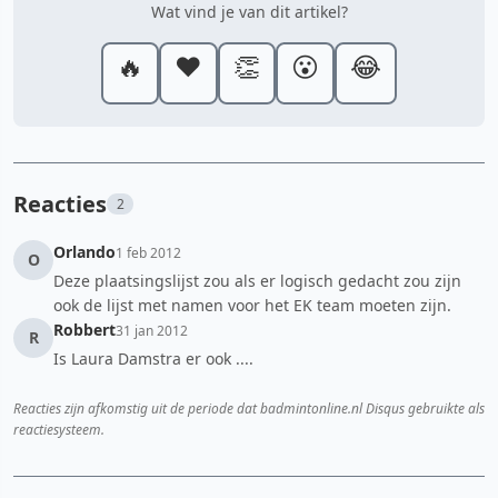
Wat vind je van dit artikel?
🔥
❤️
👏
😮
😂
Reacties
2
Orlando
1 feb 2012
O
Deze plaatsingslijst zou als er logisch gedacht zou zijn
ook de lijst met namen voor het EK team moeten zijn.
Robbert
31 jan 2012
R
Is Laura Damstra er ook ....
Reacties zijn afkomstig uit de periode dat badmintonline.nl Disqus gebruikte als
reactiesysteem.