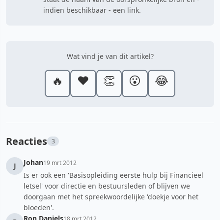
indien beschikbaar - een link.
Wat vind je van dit artikel?
🔥
❤️
👏
😮
😂
Reacties
3
Johan
19 mrt 2012
J
Is er ook een 'Basisopleiding eerste hulp bij Financieel
letsel' voor directie en bestuursleden of blijven we
doorgaan met het spreekwoordelijke 'doekje voor het
bloeden'.
Ron Daniels
18 mrt 2012