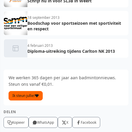
Schrijf nu in voor SL3B in Weert
18 september 2013
Boodschap voor sportseizoen met sportiviteit
en respect
4 februari 2013
Diploma-uitreiking tijdens Carlton NK 2013
We werken 365 dagen per jaar aan badmintonnieuws.
Steun ons vanaf €0,01.
Ik steun jullie!
DELEN
Kopieer
WhatsApp
X
Facebook