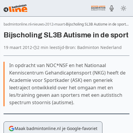
badmintonline.nl
nieuws
2012
maart
Bijscholing SL3B Autisme in de sport…
Bijscholing SL3B Autisme in de sport
19 maart 2012
·
2 min leestijd
·
Bron: Badminton Nederland
In opdracht van NOC*NSF en het Nationaal
Kenniscentrum Gehandicaptensport (NKG) heeft de
Academie voor Sportkader (ASK) een generiek
leetraject ontwikkeld over het omgaan met en
les/training geven aan sporters met een autistisch
spectrum stoornis (autisme).
Maak badmintonline.nl je Google-favoriet