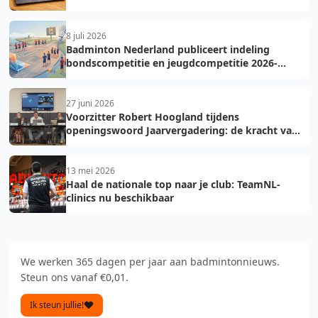
8 juli 2026
Badminton Nederland publiceert indeling
bondscompetitie en jeugdcompetitie 2026-
2027: voorkom fouten bij teamopgave
27 juni 2026
Voorzitter Robert Hoogland tijdens
openingswoord Jaarvergadering: de kracht van
vooruit
13 mei 2026
Haal de nationale top naar je club: TeamNL-
clinics nu beschikbaar
We werken 365 dagen per jaar aan badmintonnieuws.
Steun ons vanaf €0,01.
Ik steun jullie!