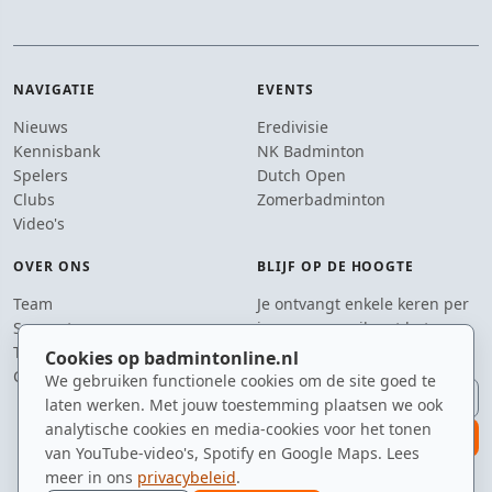
NAVIGATIE
EVENTS
Nieuws
Eredivisie
Kennisbank
NK Badminton
Spelers
Dutch Open
Clubs
Zomerbadminton
Video's
OVER ONS
BLIJF OP DE HOOGTE
Team
Je ontvangt enkele keren per
Supporters
jaar een e-mail met het
Tip de redactie
laatste badmintonnieuws.
Cookies op badmintonline.nl
Contact
We gebruiken functionele cookies om de site goed te
E-mailadres
laten werken. Met jouw toestemming plaatsen we ook
analytische cookies en media-cookies voor het tonen
aanmelden
van YouTube-video's, Spotify en Google Maps. Lees
meer in ons
privacybeleid
.