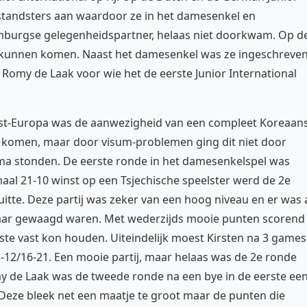
enstandsters aan waardoor ze in het damesenkel en
mburgse gelegenheidspartner, helaas niet doorkwam. Op d
e kunnen komen. Naast het damesenkel was ze ingeschreve
omy de Laak voor wie het de eerste Junior International
ost-Europa was de aanwezigheid van een compleet Koreaan
a komen, maar door visum-problemen ging dit niet door
ma stonden. De eerste ronde in het damesenkelspel was
maal 21-10 winst op een Tsjechische speelster werd de 2e
itte. Deze partij was zeker van een hoog niveau en er was 
elkaar gewaagd waren. Met wederzijds mooie punten scorend
ste vast kon houden. Uiteindelijk moest Kirsten na 3 games
-12/16-21. Een mooie partij, maar helaas was de 2e ronde
my de Laak was de tweede ronde na een bye in de eerste ee
 Deze bleek net een maatje te groot maar de punten die