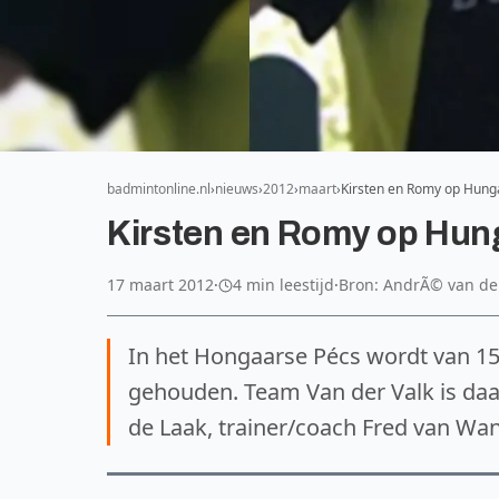
badmintonline.nl
nieuws
2012
maart
Kirsten en Romy op Hunga
Kirsten en Romy op Hung
17 maart 2012
·
4 min leestijd
·
Bron: AndrÃ© van der
In het Hongaarse Pécs wordt van 15
gehouden. Team Van der Valk is daa
de Laak, trainer/coach Fred van Wa