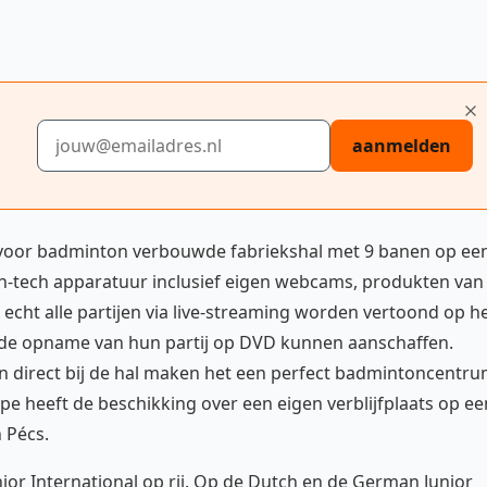
E-mailadres
aanmelden
ur voor badminton verbouwde fabriekshal met 9 banen op ee
high-tech apparatuur inclusief eigen webcams, produkten van
echt alle partijen via live-streaming worden vertoond op h
o de opname van hun partij op DVD kunnen aanschaffen.
en direct bij de hal maken het een perfect badmintoncentr
pe heeft de beschikking over een eigen verblijfplaats op ee
 Pécs.
ior International op rij. Op de Dutch en de German Junior