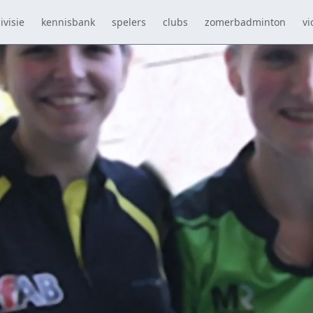
ivisie
kennisbank
spelers
clubs
zomerbadminton
vi