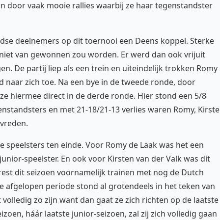
 door vaak mooie rallies waarbij ze haar tegenstandster
dse deelnemers op dit toernooi een Deens koppel. Sterke
niet van gewonnen zou worden. Er werd dan ook vrijuit
De partij liep als een trein en uiteindelijk trokken Romy
d naar zich toe. Na een bye in de tweede ronde, door
ze hiermee direct in de derde ronde. Hier stond een 5/8
egenstandsters en met 21-18/21-13 verlies waren Romy, Kirst
vreden.
 speelsters ten einde. Voor Romy de Laak was het een
 junior-speelster. En ook voor Kirsten van der Valk was dit
rest dit seizoen voornamelijk trainen met nog de Dutch
 De afgelopen periode stond al grotendeels in het teken van
lledig zo zijn want dan gaat ze zich richten op de laatste
n, háár laatste junior-seizoen, zal zij zich volledig gaan