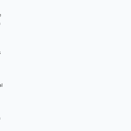
e
n
s
al
n