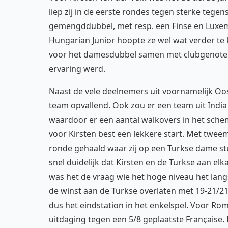
liep zij in de eerste rondes tegen sterke teg
gemengddubbel, met resp. een Finse en Luxe
Hungarian Junior hoopte ze wel wat verder t
voor het damesdubbel samen met clubgenote R
ervaring werd.
Naast de vele deelnemers uit voornamelijk O
team opvallend. Ook zou er een team uit Indi
waardoor er een aantal walkovers in het sche
voor Kirsten best een lekkere start. Met twee
ronde gehaald waar zij op een Turkse dame stu
snel duidelijk dat Kirsten en de Turkse aan 
was het de vraag wie het hoge niveau het lang
de winst aan de Turkse overlaten met 19-21/21
dus het eindstation in het enkelspel. Voor Ro
uitdaging tegen een 5/8 geplaatste Française.