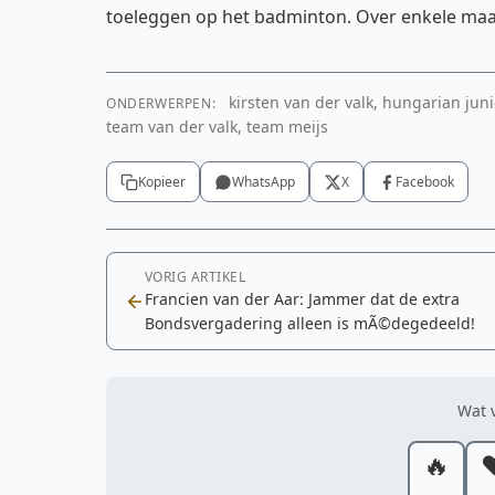
toeleggen op het badminton. Over enkele maa
kirsten van der valk, hungarian juni
ONDERWERPEN:
team van der valk, team meijs
Kopieer
WhatsApp
X
Facebook
VORIG ARTIKEL
Francien van der Aar: Jammer dat de extra
Bondsvergadering alleen is mÃ©degedeeld!
Wat v
🔥
❤