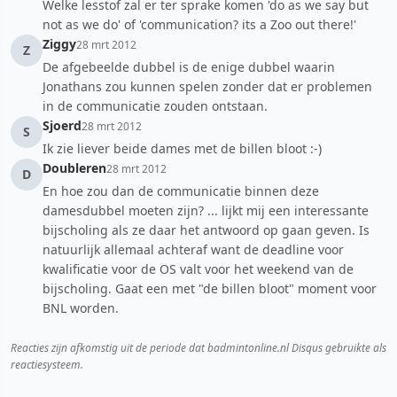
Welke lesstof zal er ter sprake komen 'do as we say but
not as we do' of 'communication? its a Zoo out there!'
Ziggy
28 mrt 2012
Z
De afgebeelde dubbel is de enige dubbel waarin
Jonathans zou kunnen spelen zonder dat er problemen
in de communicatie zouden ontstaan.
Sjoerd
28 mrt 2012
S
Ik zie liever beide dames met de billen bloot :-)
Doubleren
28 mrt 2012
D
En hoe zou dan de communicatie binnen deze
damesdubbel moeten zijn? ... lijkt mij een interessante
bijscholing als ze daar het antwoord op gaan geven. Is
natuurlijk allemaal achteraf want de deadline voor
kwalificatie voor de OS valt voor het weekend van de
bijscholing. Gaat een met "de billen bloot" moment voor
BNL worden.
Reacties zijn afkomstig uit de periode dat badmintonline.nl Disqus gebruikte als
reactiesysteem.