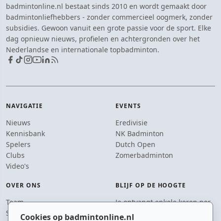
badmintonline.nl bestaat sinds 2010 en wordt gemaakt door
badmintonliefhebbers - zonder commercieel oogmerk, zonder
subsidies. Gewoon vanuit een grote passie voor de sport. Elke
dag opnieuw nieuws, profielen en achtergronden over het
Nederlandse en internationale topbadminton.
NAVIGATIE
EVENTS
Nieuws
Eredivisie
Kennisbank
NK Badminton
Spelers
Dutch Open
Clubs
Zomerbadminton
Video's
OVER ONS
BLIJF OP DE HOOGTE
Team
Je ontvangt enkele keren per
Supporters
jaar een e-mail met het
Cookies op badmintonline.nl