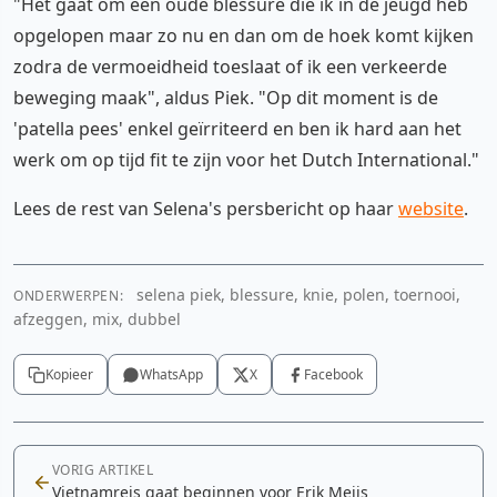
"Het gaat om een oude blessure die ik in de jeugd heb
opgelopen maar zo nu en dan om de hoek komt kijken
zodra de vermoeidheid toeslaat of ik een verkeerde
beweging maak", aldus Piek. "Op dit moment is de
'patella pees' enkel geïrriteerd en ben ik hard aan het
werk om op tijd fit te zijn voor het Dutch International."
Lees de rest van Selena's persbericht op haar
website
.
selena piek, blessure, knie, polen, toernooi,
ONDERWERPEN:
afzeggen, mix, dubbel
Kopieer
WhatsApp
X
Facebook
VORIG ARTIKEL
Vietnamreis gaat beginnen voor Erik Meijs