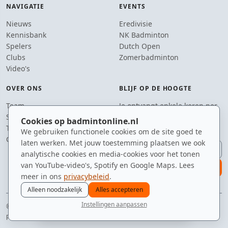
NAVIGATIE
EVENTS
Nieuws
Eredivisie
Kennisbank
NK Badminton
Spelers
Dutch Open
Clubs
Zomerbadminton
Video's
OVER ONS
BLIJF OP DE HOOGTE
Team
Je ontvangt enkele keren per
Supporters
jaar een e-mail met het
Cookies op badmintonline.nl
Tip de redactie
laatste badmintonnieuws.
We gebruiken functionele cookies om de site goed te
Contact
laten werken. Met jouw toestemming plaatsen we ook
E-mailadres
analytische cookies en media-cookies voor het tonen
van YouTube-video's, Spotify en Google Maps. Lees
aanmelden
meer in ons
privacybeleid
.
Alleen noodzakelijk
Alles accepteren
Instellingen aanpassen
© 2010–2026 badmintonline.nl · 100% veren, 0% plastic
nieuws
spelers
ranglijst
zomer
menu
privacy
disclaimer
versie
cookies