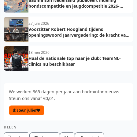
Badminton Nederland publiceert indeling
bondscompetitie en jeugdcompetitie 2026-
2027: voorkom fouten bij teamopgave
27 juni 2026
Voorzitter Robert Hoogland tijdens
openingswoord Jaarvergadering: de kracht van
vooruit
13 mei 2026
Haal de nationale top naar je club: TeamNL-
clinics nu beschikbaar
We werken 365 dagen per jaar aan badmintonnieuws.
Steun ons vanaf €0,01.
Ik steun jullie!
DELEN