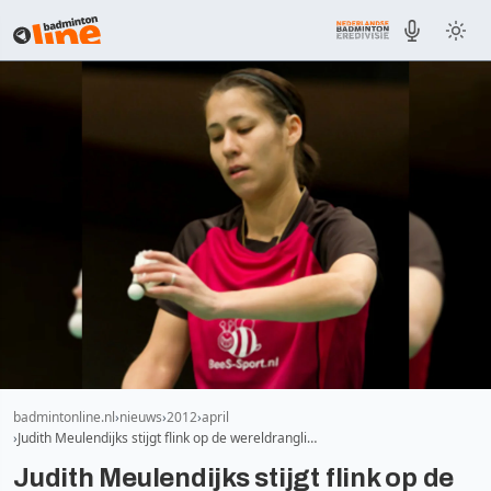
badmintonline.nl
nieuws
2012
april
Judith Meulendijks stijgt flink op de wereldrangli…
Judith Meulendijks stijgt flink op de